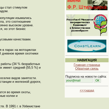
ицы стал стимулом
ладом.
 популяции изымались
ала, это соотношение
оянно высоком уровне.
я, но этот бизнес
кусовыми качествами.
я в парах на мотоциклах
В дневное время охотники
НАВИГАЦИЯ
й работы (34 % безработных
Главная страница
х имеет средний (55,5 %) и
Обратная связь
Подписка на новости сайта:
оселке видов занятости.
танции и железной дороги,
<<<назад
атся во время охоты,
ные колеи и
. В 1991 г. в Узбекистане