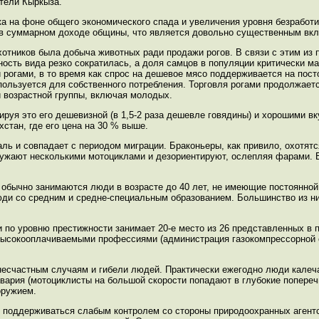
тели Кыркыза.
ака на фоне общего экономического спада и увеличения уровня безработ
% в суммарном доходе общины, что является довольно существенным вк
хотников была добыча животных ради продажи рогов. В связи с этим из
ность вида резко сократилась, а доля самцов в популяции критически м
рогами, в то время как спрос на дешевое мясо поддерживается на пост
пользуется для собственного потребления. Торговля рогами продолжаетс
 возрастной группы, включая молодых.
руя это его дешевизной (в 1,5-2 раза дешевле говядины) и хорошими в
хстан, где его цена на 30 % выше.
ль и совпадает с периодом миграции. Браконьеры, как привило, охотятс
кружают несколькими мотоциклами и дезориентируют, ослепляя фарами. 
 - обычно занимаются люди в возрасте до 40 лет, не имеющие постоянно
юди со средним и средне-специальным образованием. Большинство из ни
по уровню престижности занимает 20-е место из 26 представленных в п
 высокооплачиваемыми профессиями (администрация газокомпрессорной с
к несчастным случаям и гибели людей. Практически ежегодно люди калеч
авария (мотоциклисты на большой скорости попадают в глубокие попереч
оружием.
поддерживаться слабым контролем со стороны природоохранных агентств