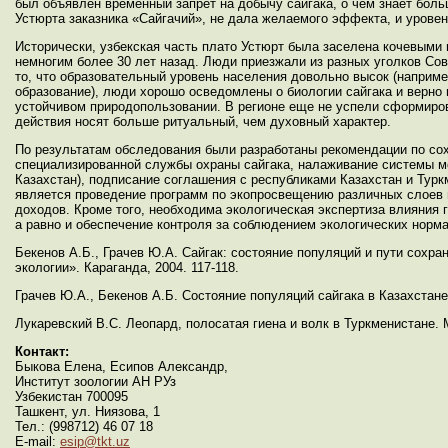
был объявлен временный запрет на добычу сайгака, о чем знает боль
Устюрта заказника «Сайгачий», не дала желаемого эффекта, и уровен
Исторически, узбекская часть плато Устюрт была заселена кочевыми
немногим более 30 лет назад. Люди приезжали из разных уголков Сов
то, что образовательный уровень населения довольно высок (наприме
образование), люди хорошо осведомлены о биологии сайгака и верно
устойчивом природопользовании. В регионе еще не успели сформиров
действия носят больше ритуальный, чем духовный характер.
По результатам обследования были разработаны рекомендации по сох
специализированной службы охраны сайгака, налаживание системы мо
Казахстан), подписание соглашения с республиками Казахстан и Тур
является проведение программ по экопросвещению различных слоев 
доходов. Кроме того, необходима экологическая экспертиза влияния г
а равно и обеспечение контроля за соблюдением экологических норма
Бекенов А.Б., Грачев Ю.А. Сайгак: состояние популяций и пути сохр
экологии». Караганда, 2004. 117-118.
Грачев Ю.А., Бекенов А.Б. Состояние популяций сайгака в Казахстане в
Лукаревский В.С. Леопард, полосатая гиена и волк в Туркменистане. М
Контакт:
Быкова Елена, Есипов Александр,
Институт зоологии АН РУз
Узбекистан 700095
Ташкент, ул. Ниязова, 1
Тел.: (998712) 46 07 18
E-mail:
esip@tkt.uz