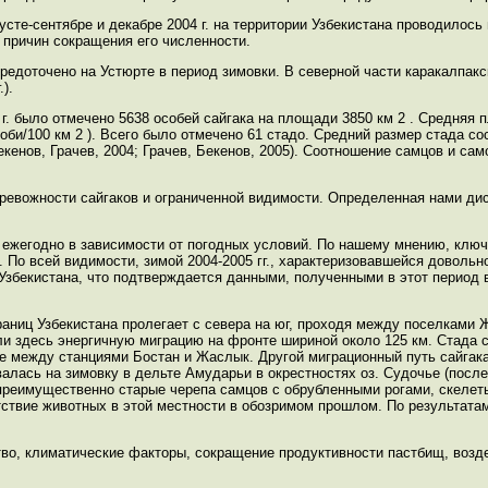
сте-сентябре и декабре 2004 г. на территории Узбекистана проводилось
 причин сокращения его численности.
средоточено на Устюрте в период зимовки. В северной части каракалпак
).
г. было отмечено 5638 особей сайгака на площади 3850 км 2 . Средняя 
соби/100 км 2 ). Всего было отмечено 61 стадо. Средний размер стада с
кенов, Грачев, 2004; Грачев, Бекенов, 2005). Соотношение самцов и сам
ревожности сайгаков и ограниченной видимости. Определенная нами ди
 ежегодно в зависимости от погодных условий. По нашему мнению, клю
 По всей видимости, зимой 2004-2005 гг., характеризовавшейся доволь
Узбекистана, что подтверждается данными, полученными в этот период в
аниц Узбекистана пролегает с севера на юг, проходя между поселками 
ли здесь энергичную миграцию на фронте шириной около 125 км. Стада 
е между станциями Бостан и Жаслык. Другой миграционный путь сайгак
валась на зимовку в дельте Амударьи в окрестностях оз. Судочье (посл
- преимущественно старые черепа самцов с обрубленными рогами, скелет
утствие животных в этой местности в обозримом прошлом. По результата
во, климатические факторы, сокращение продуктивности пастбищ, возд