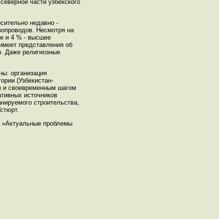
северной части узбекского
сительно недавно -
зопроводов. Несмотря на
е и 4 % - высшее
 имеет представления об
ы. Даже религиозные
ны: организация
ории (Узбекистан-
ым и своевременным шагом
ативных источников
анируемого строительства,
стюрт.
ии «Актуальные проблемы