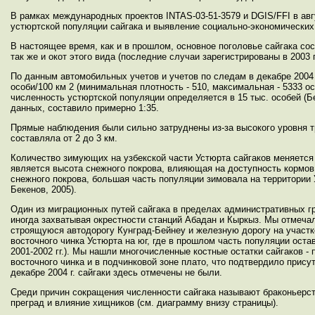
В рамках международных проектов INTAS-03-51-3579 и DGIS/FFI в авгу
устюртской популяции сайгака и выявление социально-экономических
В настоящее время, как и в прошлом, основное поголовье сайгака со
так же и окот этого вида (последние случаи зарегистрированы в 2003 г.
По данным автомобильных учетов и учетов по следам в декабре 2004 
особи/100 км 2 (минимальная плотность - 510, максимальная - 5333 о
численность устюртской популяции определяется в 15 тыс. особей (Бе
данных, составило примерно 1:35.
Прямые наблюдения были сильно затруднены из-за высокого уровня т
составляла от 2 до 3 км.
Количество зимующих на узбекской части Устюрта сайгаков меняется
является высота снежного покрова, влияющая на доступность кормов.
снежного покрова, большая часть популяции зимовала на территории 
Бекенов, 2005).
Один из миграционных путей сайгака в пределах административных гр
иногда захватывая окрестности станций Абадан и Кыркыз. Мы отмеча
строящуюся автодорогу Кунград-Бейнеу и железную дорогу на участк
восточного чинка Устюрта на юг, где в прошлом часть популяции оста
2001-2002 гг.). Мы нашли многочисленные костные остатки сайгаков 
восточного чинка и в подчинковой зоне плато, что подтвердило прис
декабре 2004 г. сайгаки здесь отмечены не были.
Среди причин сокращения численности сайгака называют браконьерст
преград и влияние хищников (см. диаграмму внизу страницы).