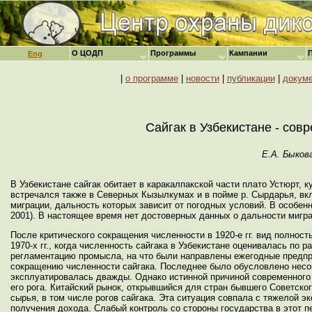
О ЦОДП
Программы
Кампании
Eng
|
о программе
|
новости
|
публикации
|
докум
Сайгак в Узбекистане - со
Е.А. Быков
В Узбекистане сайгак обитает в каракалпакской части плато Устюрт, 
встречался также в Северных Кызылкумах и в пойме р. Сырдарья, вк
миграции, дальность которых зависит от погодных условий. В особен
2001). В настоящее время нет достоверных данных о дальности мигра
После критического сокращения численности в 1920-е гг. вид полност
1970-х гг., когда численность сайгака в Узбекистане оценивалась по 
регламентацию промысла, на что были направлены ежегодные предпро
сокращению численности сайгака. Последнее было обусловлено несог
эксплуатировалась дважды. Однако истинной причиной современного с
его рога. Китайский рынок, открывшийся для стран бывшего Советског
сырья, в том числе рогов сайгака. Эта ситуация совпала с тяжелой 
получения дохода. Слабый контроль со стороны государства в этот 