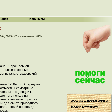
Поиск
Подпишись!
а
|
, №21-22, осень-зима 2007
тана. В прошлом он
ительные сезонные
менистана (Лукаревский,
ины 1950-х гг. В середине
промысел. Несмотря на
ативные тенденции к
ате чего популяция
явился высокий спрос на
ным для сбыта природного
зовали любой способ для
роды.