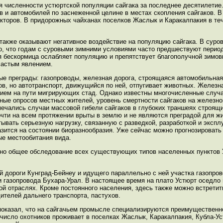
 численности устюртской популяции сайгака за последнее десятилетие. В
 и автомобилей по заснеженной целине в местах скопления сайгаков. В 
кторов. В придорожных чайханах поселков Жаслык и Каракалпакия в теч
акже оказывают негативное воздействие на популяцию сайгака. В суров
но, что годам с суровыми зимними условиями часто предшествуют перио
 бескормица ослабляет популяцию и препятствует благополучной зимов
частым явлением.
е преграды: газопроводы, железная дорога, строящаяся автомобильная 
ов, но автотранспорт, движущийся по ней, отпугивает животных. Железн
ием на пути мигрирующих стад. Однако известны многочисленные случа
ные опросов местных жителей, уровень смертности сайгаков на железной
ечались случаи массовой гибели сайгаков в глубоких траншеях строящи
чти на всем протяжении врыты в землю и не являются преградой для жи
ывать серьезную нагрузку, связанную с разведкой, разработкой и эксп
азится на состоянии биоразнообразия. Уже сейчас можно прогнозироват
ые местообитания вида.
но общее обследование всех существующих типов населенных пунктов 
 дороги Кунград-Бейнеу и идущего параллельно с ней участка газопров
и газопровода Бухара-Урал. В настоящее время на плато Устюрт оседло 
ой отраслях. Кроме постоянного населения, здесь также можно встрети
ителей дальнего транспорта, пастухов.
 показал, что на сайгачьем промысле специализируются преимуществен
 число охотников проживает в поселках Жаслык, Каракалпакия, Кубла-Ус