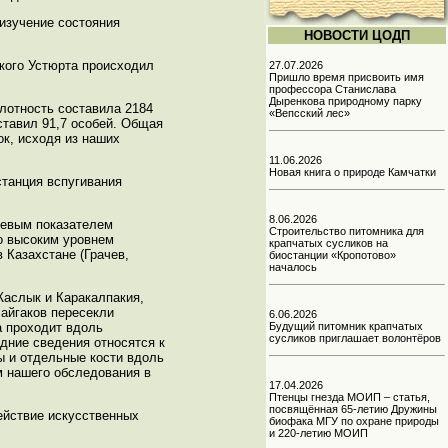
 изучение состояния
НОВОСТИ ЦОДП
ского Устюрта происходил
27.07.2026
Пришло время присвоить имя
профессора Станислава
Дыренкова природному парку
плотность составила 2184
«Вепсский лес»
оставил 91,7 особей. Общая
ок, исходя из наших
11.06.2026
Новая книга о природе Камчатки
станция вспугивания
8.06.2026
чевым показателем
Строительство питомника для
но высоким уровнем
крапчатых сусликов на
 Казахстане (Грачев,
биостанции «Кропотово»
началось
Жаслык и Каракалпакия,
сайгаков пересекли
6.06.2026
а проходит вдоль
Будущий питомник крапчатых
сусликов приглашает волонтёров
едние сведения относятся к
ы и отдельные кости вдоль
м нашего обследования в
17.04.2026
Птенцы гнезда МОИП – статья,
посвящённая 65-летию Дружины
ействие искусственных
биофака МГУ по охране природы
и 220-летию МОИП