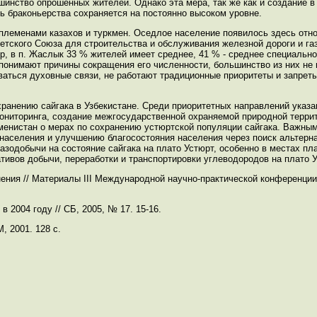
шинство опрошенных жителей. Однако эта мера, так же как и создание в 
ь браконьерства сохраняется на постоянно высоком уровне.
 племенами казахов и туркмен. Оседлое население появилось здесь отно
етского Союза для строительства и обслуживания железной дороги и га
р, в п. Жаслык 33 % жителей имеет среднее, 41 % - среднее специально
 понимают причины сокращения его численности, большинство из них не
аться духовные связи, не работают традиционные приоритеты и запрет
ранению сайгака в Узбекистане. Среди приоритетных направлений указа
ниторинга, создание межгосударственной охраняемой природной террит
кменистан о мерах по сохранению устюртской популяции сайгака. Важн
населения и улучшению благосостояния населения через поиск альтерн
азодобычи на состояние сайгака на плато Устюрт, особенно в местах пл
тивов добычи, переработки и транспортировки углеводородов на плато У
анения // Материалы III Международной научно-практической конференц
 2004 году // СБ, 2005, № 17. 15-16.
, 2001. 128 с.