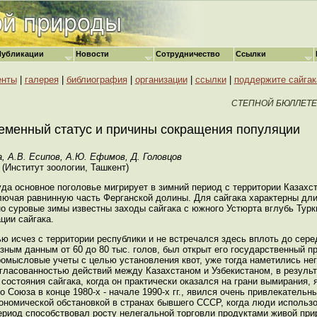
Публикации
Новости
Сотрудничество
Ссылки
енты
|
галерея
|
библиография
|
организации
|
ссылки
|
поддержите сайгак
СТЕПНОЙ БЮЛЛЕТЕНЬ
временный статус и причины сокращения популяции
а, А.В. Есипов, А.Ю. Ефимов, Д. Головцов
(Институт зоологии, Ташкент)
куда основное поголовье мигрирует в зимний период с территории Казахс
лючая равнинную часть Ферганской долины. Для сайгака характерны дл
но суровые зимы известны заходы сайгака с южного Устюрта вглубь Турк
ции сайгака.
ью исчез с территории республики и не встречался здесь вплоть до серед
разным данным от 60 до 80 тыс. голов, был открыт его государственный 
мысловые учеты с целью установления квот, уже тогда наметились нег
ласованностью действий между Казахстаном и Узбекистаном, в результ
остояния сайгака, когда он практически оказался на грани вымирания, 
о Союза в конце 1980-х - начале 1990-х гг., явился очень привлекатель
экономической обстановкой в странах бывшего СССР, когда люди исполь
период способствовал росту нелегальной торговли продуктами живой при