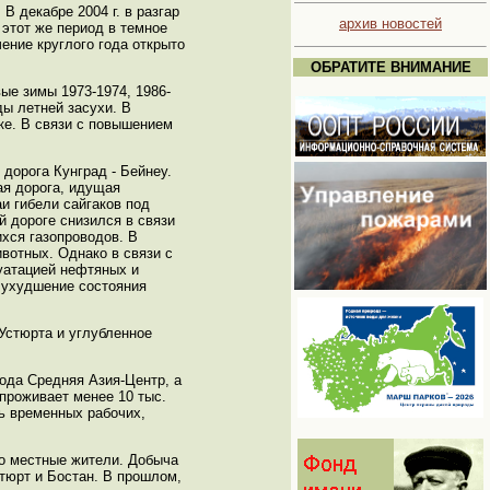
 декабре 2004 г. в разгар
архив новостей
этот же период в темное
ение круглого года открыто
ОБРАТИТЕ ВНИМАНИЕ
ые зимы 1973-1974, 1986-
ды летней засухи. В
ке. В связи с повышением
дорога Кунград - Бейнеу.
ая дорога, идущая
и гибели сайгаков под
 дороге снизился в связи
хся газопроводов. В
вотных. Однако в связи с
луатацией нефтяных и
ь ухудшение состояния
Устюрта и углубленное
ода Средняя Азия-Центр, а
проживает менее 10 тыс.
ть временных рабочих,
но местные жители. Добыча
тюрт и Бостан. В прошлом,