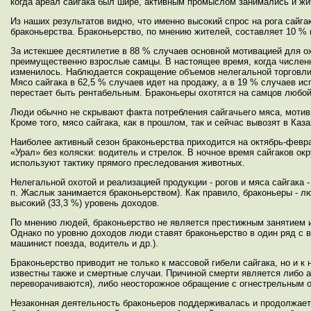
когда ареал сайгака был шире, активным промыслом занимались и жи
Из наших результатов видно, что именно высокий спрос на рога сайг
браконьерства. Браконьерство, по мнению жителей, составляет 10 
За истекшее десятилетие в 88 % случаев основной мотивацией для о
преимущественно взрослые самцы.
В настоящее время, когда числен
изменилось. Наблюдается сокращение объемов нелегальной торговли 
Мясо сайгака в 62,5 % случаев идет на продажу, а в 19 % случаев ис
перестает быть рентабельным. Браконьеры охотятся на самцов любой
Люди обычно не скрывают факта потребления сайгачьего мяса, мотиви
Кроме того, мясо сайгака, как в прошлом, так и сейчас вывозят в Каза
Наиболее активный сезон браконьерства приходится на октябрь-февра
«Урал» без коляски: водитель и стрелок. В ночное время сайгаков о
используют тактику прямого преследования животных.
Нелегальной охотой и реализацией продукции - рогов и мяса сайгака
п. Жаслык занимается браконьерством). Как правило, браконьеры - л
высокий (33,3 %) уровень доходов.
По мнению людей, браконьерство не является престижным занятием и 
Однако по уровню доходов люди ставят браконьерство в один ряд с
машинист поезда, водитель и др.).
Браконьерство приводит не только к массовой гибели сайгака, но и 
известны также и смертные случаи. Причиной смерти является либо 
переворачиваются), либо неосторожное обращение с огнестрельным 
Незаконная деятельность браконьеров поддерживалась и продолжает 