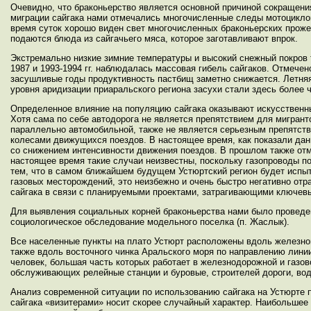
Очевидно, что браконьерство является основной причиной сокращения
миграции сайгака нами отмечались многочисленные следы мотоциклов
время суток хорошо виден свет многочисленных браконьерских проже
подаются блюда из сайгачьего мяса, которое заготавливают впрок.
Экстремально низкие зимние температуры и высокий снежный покров т
1987 и 1993-1994 гг. наблюдалась массовая гибель сайгаков. Отмече
засушливые годы продуктивность пастбищ заметно снижается. Летняя
уровня аридизации приаральского региона засухи стали здесь более 
Определенное влияние на популяцию сайгака оказывают искусственны
Хотя сама по себе автодорога не является препятствием для мигрант
параллельно автомобильной, также не является серьезным препятств
колесами движущихся поездов. В настоящее время, как показали дан
со снижением интенсивности движения поездов. В прошлом также отм
настоящее время такие случаи неизвестны, поскольку газопроводы по
тем, что в самом ближайшем будущем Устюртский регион будет испыт
газовых месторождений, это неизбежно и очень быстро негативно отр
сайгака в связи с планируемыми проектами, затрагивающими ключев
Для выявления социальных корней браконьерства нами было проведе
социологическое обследование модельного поселка (п. Жаслык).
Все населенные пункты на плато Устюрт расположены вдоль железной
также вдоль восточного чинка Аральского моря по направлению лини
человек, большая часть которых работает в железнодорожной и газов
обслуживающих релейные станции и буровые, строителей дороги, вод
Анализ современной ситуации по использованию сайгака на Устюрте
сайгака «визитерами» носит скорее случайный характер. Наибольшее