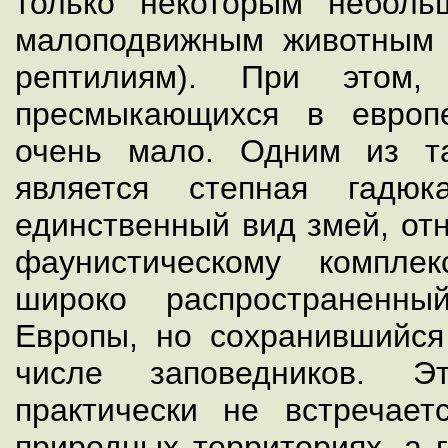
только некоторым неболь
малоподвижным животным 
рептилиям). При этом,
пресмыкающихся в европе
очень мало. Одним из та
является степная гадюк
единственный вид змей, от
фаунистическому компле
широко распространенн
Европы, но сохранившийс
числе заповедников. Э
практически не встречае
природных территориях, а 