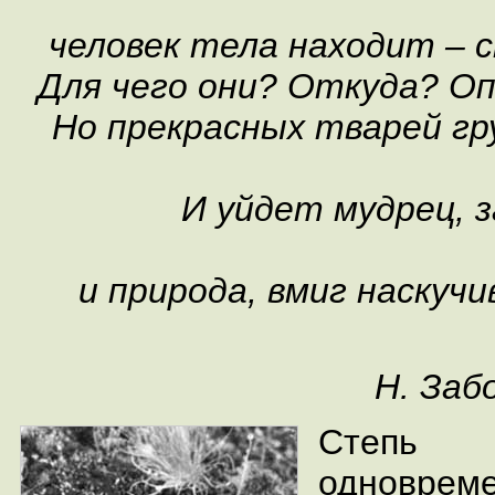
человек тела находит – 
Для чего они? Откуда? Оп
Но прекрасных тварей гр
И уйдет мудрец, з
и природа, вмиг наскуч
Н. Заб
Степь
одновре