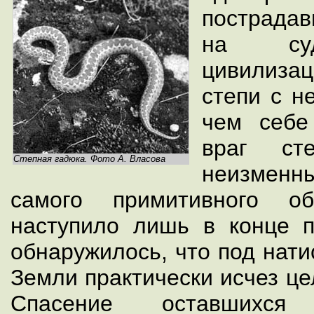
пострада
на суд
цивилизац
степи с н
чем себе
враг с
Степная гадюка. Фото А. Власова
неизменн
самого примитивного об
наступило лишь в конце п
обнаружилось, что под нати
Земли практически исчез ц
Спасение оставшихся