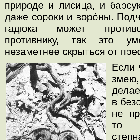
природе и лисица, и барсу
даже сороки и ворóны. Подч
гадюка может противо
противнику, так это у
незаметнее скрыться от пре
Если 
змею
делае
в без
не пр
то н
сте