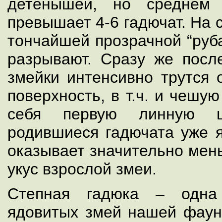
детенышей, но среднем 
превышает 4-6 гадючат. На 
тончайшей прозрачной “руба
разрывают. Сразу же пос
змейки интенсивно трутся
поверхность, в т.ч. и чешу
себя первую линную ш
родившиеся гадючата уже я
оказывает значительно мен
укус взрослой змеи.
Степная гадюка – одна
ядовитых змей нашей фауны