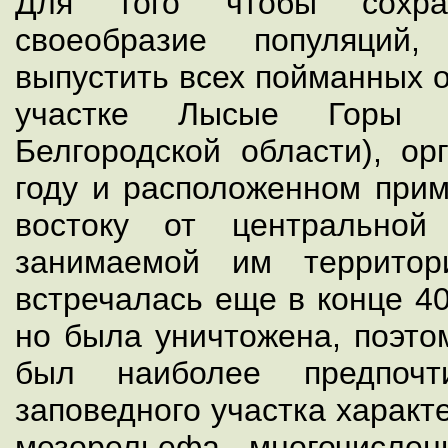
Для того чтобы сохран
своеобразие популяций
выпустить всех пойманных 
участке Лысые Горы (Г
Белгородской области), ор
году и расположенном прим
востоку от центрально
занимаемой им территор
встречалась еще в конце 40
но была уничтожена, поэто
был наиболее предпочт
заповедного участка характ
мезорельефа, многочисле