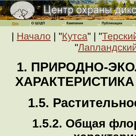
О ЦОДП
Кампании
Публикации
Eng
|
Начало
| "
Кутса
" | "
Терски
"
Лапландский
1. ПРИРОДНО-ЭК
ХАРАКТЕРИСТИКА
1.5. Растительн
1.5.2. Общая фл