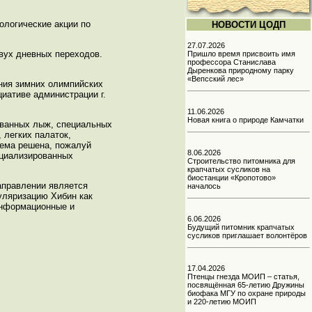
кологические акции по
НОВОСТИ ЦОДП
27.07.2026
двух дневных переходов.
Пришло время присвоить имя
профессора Станислава
Дыренкова природному парку
«Вепсский лес»
ения зимних олимпийских
иативе администрации г.
11.06.2026
Новая книга о природе Камчатки
ованных лыж, специальных
 легких палаток,
лема решена, пожалуй
8.06.2026
ециализированных
Строительство питомника для
крапчатых сусликов на
биостанции «Кропотово»
аправлении является
началось
уляризацию Хибин как
информационные и
6.06.2026
Будущий питомник крапчатых
сусликов приглашает волонтёров
17.04.2026
Птенцы гнезда МОИП – статья,
посвящённая 65-летию Дружины
биофака МГУ по охране природы
и 220-летию МОИП