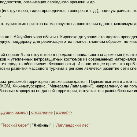
подростков, организация свободного времени и др.
(инструкторов, гидов-проводников, тренеров и т. д.), надо устраивать э
.
еть туристских приютов на маршрутах на расстоянии одного, максимум 
са на г. Айкуайвенчорр вблизи г. Кировска до уровня стандартов провед
дную поддержку для реализации этих планов, главным образом, по иниц
кий период было отсутствие в продаже специального снаряжения (окант
ков и утепленных ветрозащитных костюмов из современных материалов,
угих средств обеспечения безопасности). И в настоящее время эта проб
ловий развития массового туризма в регионе является развитие сети сп
сматриваемой территории только зарождается. Первым шагами в этом н
ТЭКОМ, Хибинытурсервис, "Минералы Лапландии"), направленную на поп
ообразные маршруты по данной территории, выпускаются разнообразные 
ыдущий раздел
|
оглавление
|
далее>>
 "
Терский берег
"|
"Хибины"
| "
Лапландский лес
" |