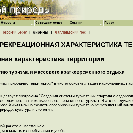
Новости
Сотрудничество
Ссылки
Поиск
 "
Терский берег
"|
"Хибины"
| "
Лапландский лес
" |
И РЕКРЕАЦИОННАЯ ХАРАКТЕРИСТИКА Т
нная характеристика территории
итию туризма и массового кратковременного отдыха
емых природных территориях" в число основных задач национальных пар
уществует программа "Создания системы туристских спортивно-оздорови
го, лыжного, а также массового, социального туризма. И это не случай
а базе Хибин можно создать своеобразный туристско-рекреационный комп
рироде, культура и экология.
ой работе с населением;
ей в местах их пребывания и учебы;