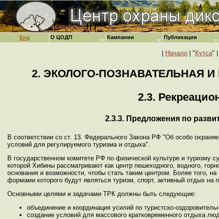
О ЦОДП
Кампании
Публикации
Eng
|
Начало
| "
Кутса
" |
2. ЭКОЛОГО-ПОЗНАВАТЕЛЬНАЯ 
2.3. Рекреацио
2.3.3. Предложения по разв
В соответствии со ст. 13. Федерального Закона РФ "Об особо охраня
условий для регулируемого туризма и отдыха".
В государственном комитете РФ по физической культуре и туризму с
которой Хибины рассматривают как центр пешеходного, водного, горно
основания и возможности, чтобы стать таким центром. Более того, н
формами которого будут являться туризм, спорт, активный отдых на п
Основными целями и задачами ТРК должны быть следующие:
объединение и координация усилий по туристско-оздоровительн
создание условий для массового кратковременного отдыха люд