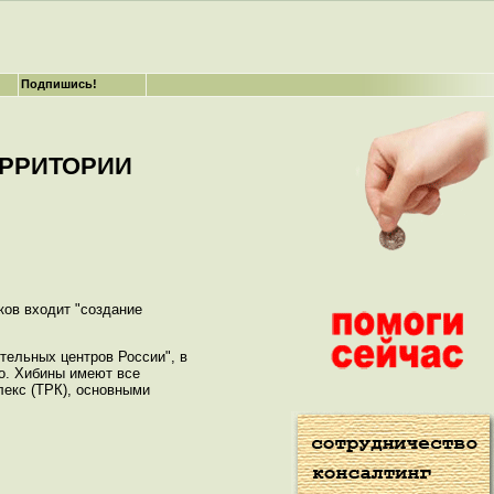
Подпишись!
ЕРРИТОРИИ
ков входит "создание
тельных центров России", в
но. Хибины имеют все
лекс (ТРК), основными