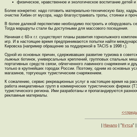
физическое, нравственное и экологическое воспитание детей и 
Более конкретно: надо готовить материально-техническую базу, кадры 
очистке Хибин от мусора, надо благоустраивать тропы, стоянки и проч
В более далекой перспективе необходимо построить и оборудовать с
Тогда маршруты стали бы доступными для массового посещения.
Начиная с 60-х г.г. существуют планы развития горнолыжного комплек
игр. И в настоящее время предпринимаются попытки найти междунаро
Кировска (например обращение за поддержкой в TACIS в 1998 г.).
Одной из основных причин, сдерживавших развитие туризма в советс
лыжных ботинок, универсальных креплений, групповых спальных меш
портативных средств связи, облегченного лавинного снаряжения и др
только в крупнейших городах России. Поэтому, одним из основных ус
магазинов, торгующих туристическим снаряжением.
К сожалению, сервис рекреационных услуг в настоящее время на рас
работа инициативных групп в коммерческих туристических фирмах (
туристического региона. Ими разработаны и пропагандируются разн
рекламные материалы.
<<пред
|
Начало
| "
Кутса
" |