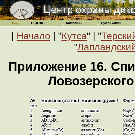
О ЦОДП
Кампании
Публикации
Eng
|
Начало
| "
Кутса
" | "
Терски
"
Лапландский
Приложение 16. Сп
Ловозерского