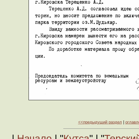
<<предыдущий раздел
|
оглавл
|
Начало
| "
Кутса
" | "
Терски