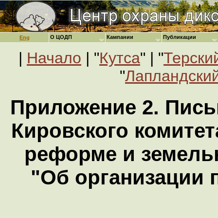
О ЦОДП
Кампании
Публикации
Eng
|
Начало
| "
Кутса
" | "
Терски
"
Лапландский
Приложение 2. Письмо
Кировского комитет
реформе и земель
"Об организации 