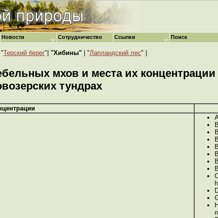
Новости
Сотрудничество
Ссылки
Поиск
 "
Терский берег
"|
"Хибины"
| "
Лапландский лес
" |
ебельных мхов и места их концентрации
овозерских тундрах
нцентрации
A
B
B
B
B
B
B
B
C
h
D
G
H
n