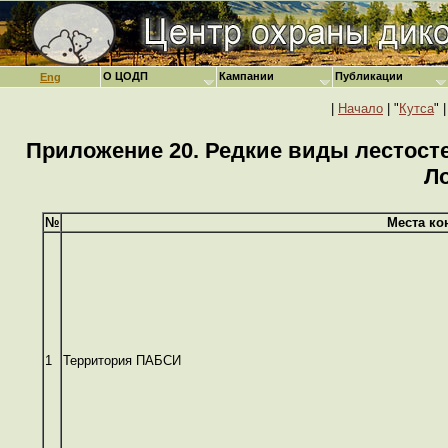
О ЦОДП
Кампании
Публикации
Eng
|
Начало
| "
Кутса
" |
Приложение 20. Редкие виды лестост
Л
№
Места ко
1
Территория ПАБСИ