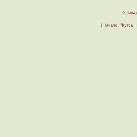
<<пред
|
Начало
| "
Кутса
" |