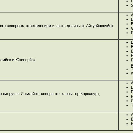
P
S
A
B
E
его северным ответвлением и часть долины р. Айкуайвенчйок
G
P
B
B
B
E
емйок и Юкспорйок
P
p
T
W
A
D
F
овье ручья Ильмайок, северные склоны гор Карнасурт,
F
G
T
A
B
P