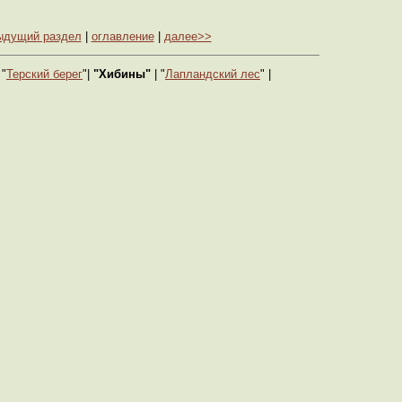
ыдущий раздел
|
оглавление
|
далее>>
 "
Терский берег
"|
"Хибины"
| "
Лапландский лес
" |