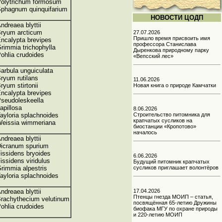
olytrichum formosum
phagnum quinquifarium
НОВОСТИ ЦОДП
ndreaea blyttii
ryum arcticum
27.07.2026
Пришло время присвоить имя
ncalypta brevipes
профессора Станислава
rimmia trichophylla
Дыренкова природному парку
ohlia crudoides
«Вепсский лес»
arbula unguiculata
ryum rutilans
11.06.2026
ryum stirtonii
Новая книга о природе Камчатки
ncalypta brevipes
seudoleskeella
apillosa
8.06.2026
ayloria splachnoides
Строительство питомника для
крапчатых сусликов на
eissia wimmeriana
биостанции «Кропотово»
началось
ndreaea blyttii
icranum spurium
issidens bryoides
6.06.2026
issidens viridulus
Будущий питомник крапчатых
rimmia alpestris
сусликов приглашает волонтёров
ayloria splachnoides
ndreaea blyttii
17.04.2026
Птенцы гнезда МОИП – статья,
rachythecium velutinum
посвящённая 65-летию Дружины
ohlia crudoides
биофака МГУ по охране природы
и 220-летию МОИП