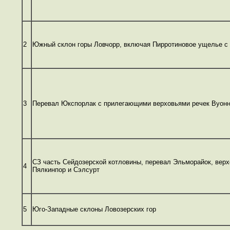
2
Южный склон горы Ловчорр, включая Пирротиновое ущелье с 
3
Перевал Юкспорлак с прилегающими верховьями речек Вуонн
CЗ часть Сейдозерской котловины, перевал Эльморайок, верх
4
Пялкинпор и Сэлсурт
5
Юго-Западные склоны Ловозерских гор