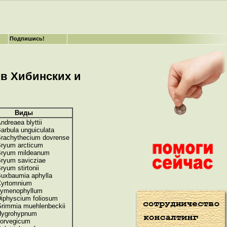
Подпишись!
 в Хибинских и
Виды
ndreaea blyttii
arbula unguiculata
rachythecium dovrense
ryum arcticum
ryum mildeanum
ryum savicziae
ryum stirtonii
uxbaumia aphylla
yrtomnium
ymenophyllum
iphyscium foliosum
rimmia muehlenbeckii
ygrohypnum
orvegicum