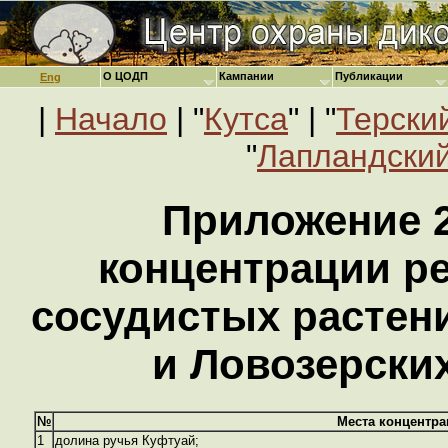
О ЦОДП
Кампании
Публикации
Eng
|
Начало
| "
Кутса
" | "
Терски
"
Лапландский
Приложение 2
концентрации р
сосудистых растен
и Ловозерски
№
Места концентра
1
долина ручья Куфтуай;