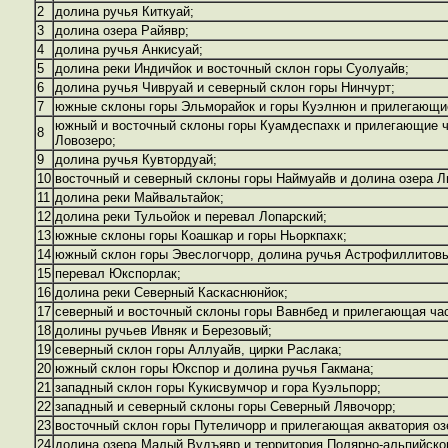
2
долина ручья Киткуай;
3
долина озера Райявр;
4
долина ручья Анкисуай;
5
долина реки Индичйок и восточный склон горы Суолуайв;
6
долина ручья Чивруай и северный склон горы Нинчурт;
7
южные склоны горы Эльморайок и горы Куэлнюн и прилегающие
южный и восточный склоны горы Куамдеспахк и прилегающие ча
8
Ловозеро;
9
долина ручья Кувтордуай;
10
восточный и северный склоны горы Наймуайв и долина озера Л
11
долина реки Майвальтайок;
12
долина реки Тульойок и перевал Лопарский;
13
южные склоны горы Коашкар и горы Ньоркпахк;
14
южный склон горы Эвеслогчорр, долина ручья Астрофиллитов
15
перевал Юкспорлак;
16
долина реки Северный Каскаснюнйок;
17
северный и восточный склоны горы Вавнбед и прилегающая час
18
долины ручьев Ивняк и Березовый;
19
северный склон горы Аллуайв, цирки Раслака;
20
южный склон горы Юкспор и долина ручья Гакмана;
21
западный склон горы Кукисвумчор и гора Куэльпорр;
22
западный и северный склоны горы Северный Лявочорр;
23
восточный склон горы Путеличорр и прилегающая акватория оз
24
долина озера Малый Вудъявр и территория Полярно-альпийског