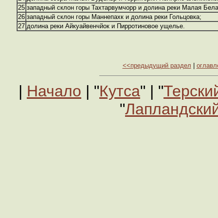
25
западный склон горы Тахтарвумчорр и долина реки Малая Бела
26
западный склон горы Маннепахк и долина реки Гольцовка;
27
долина реки Айкуайвенчйок и Пирротиновое ущелье.
<<предыдущий раздел
|
оглавл
|
Начало
| "
Кутса
" | "
Терски
"
Лапландский