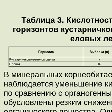
Таблица 3. Кислотнос
горизонтов кустарничк
еловых л
Парцелла
Выборка (n)
Кустарничково-зеленомошная
7
Еловая
16
В минеральных корнеобитае
наблюдается уменьшение кис
по сравнению с органогенн
обусловлены резким сниже
органического вещества. О