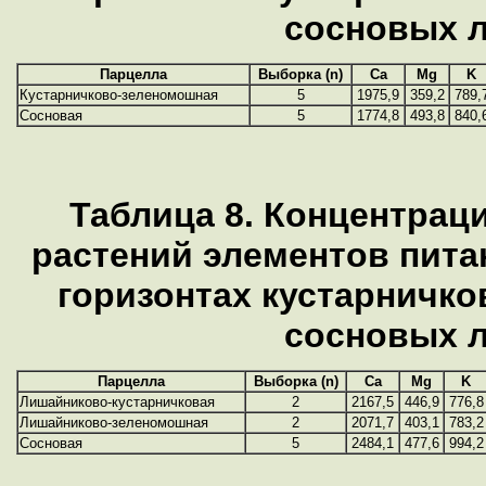
сосновых 
Парцелла
Выборка (n)
Ca
Mg
K
Кустарничково-зеленомошная
5
1975,9
359,2
789,
Сосновая
5
1774,8
493,8
840,
Таблица 8. Концентрац
растений элементов пита
горизонтах кустарничк
сосновых 
Парцелла
Выборка (n)
Ca
Mg
K
Лишайниково-кустарничковая
2
2167,5
446,9
776,8
Лишайниково-зеленомошная
2
2071,7
403,1
783,2
Сосновая
5
2484,1
477,6
994,2