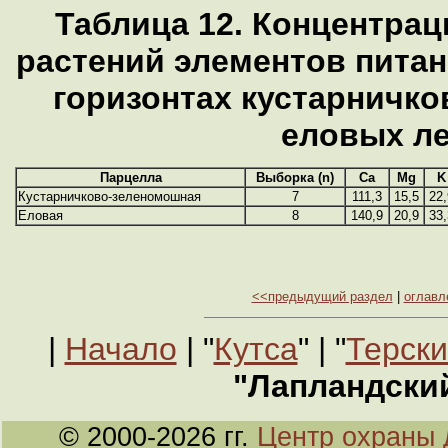
Таблица 12. Концентра
растений элементов пита
горизонтах кустарничк
еловых л
Парцелла
Выборка (n)
Ca
Mg
K
Кустарничково-зеленомошная
7
111,3
15,5
22,
Еловая
8
140,9
20,9
33,
<<предыдущий раздел
|
оглавл
|
Начало
| "
Кутса
" | "
Терски
"Лапландски
© 2000-2026 гг.
Центр охраны 