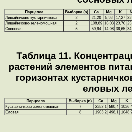
Парцелла
Выборка (n)
Ca
Mg
K
N
Лишайниково-кустарничковая
2
21,20
5,93
17,27
23
Лишайниково-зеленомошная
2
108,89
16,03
23,76
25
Сосновая
5
59,94
14,08
36,65
34
Таблица 11. Концентрац
растений элементов пита
горизонтах кустарничк
еловых л
Парцелла
Выборка (n)
Ca
Mg
K
Кустарничково-зеленомошная
7
2352,1
590,4
1036,
Еловая
8
1903,2
498,1
1048,