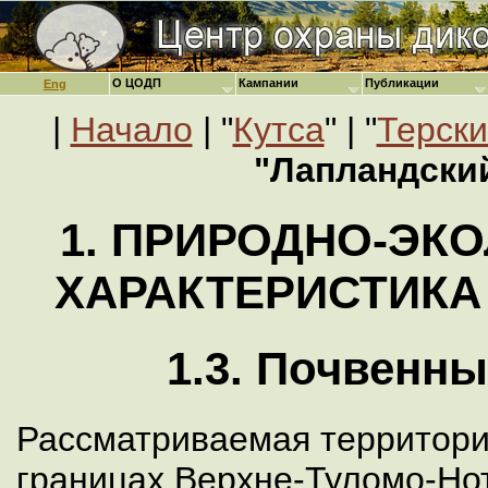
О ЦОДП
Кампании
Публикации
Eng
|
Начало
| "
Кутса
" | "
Терски
"Лапландски
1. ПРИРОДНО-ЭК
ХАРАКТЕРИСТИКА
1.3. Почвенн
Рассматриваемая территори
границах Верхне-Туломо-Но