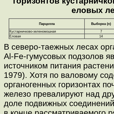
горизонтов кустарничк
еловых л
Парцелла
Выборка (n)
Кустарничково-зеленомошная
7
Еловая
14
В северо-таежных лесах орг
Al-Fe-гумусовых подзолов я
источником питания растени
1979). Хотя по валовому со
органогенных горизонтах по
железо превалируют над др
доле подвижных соединений
в конце рассматриваемого р