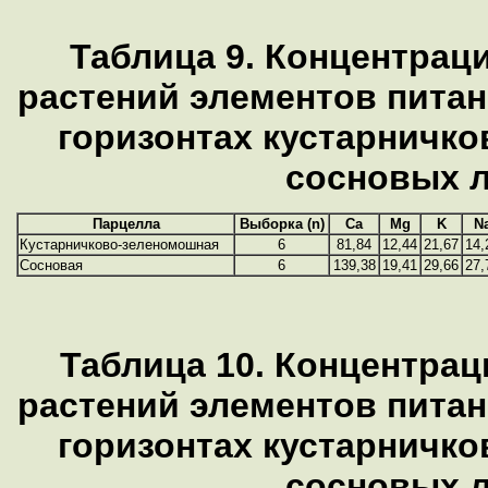
Таблица 9. Концентрац
растений элементов пита
горизонтах кустарничк
сосновых 
Парцелла
Выборка (n)
Ca
Mg
K
N
Кустарничково-зеленомошная
6
81,84
12,44
21,67
14,
Сосновая
6
139,38
19,41
29,66
27,
Таблица 10. Концентра
растений элементов пита
горизонтах кустарничк
сосновых 