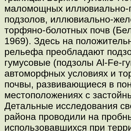
маломощных иллювиально-г
подзолов, иллювиально-жел
торфяно-болотных почв (Бел
1969). Здесь на положитель
рельефа преобладают подз
гумусовые (подзолы Al-Fe-г
автоморфных условиях и т
почвы, развивающиеся в по
местоположениях с застойн
Детальные исследования сво
района проводили на пробн
использовавшихся при терр