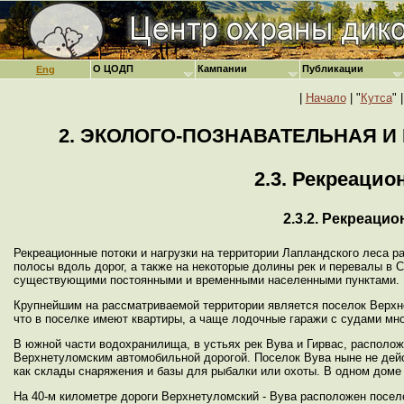
О ЦОДП
Кампании
Публикации
Eng
|
Начало
| "
Кутса
" |
2. ЭКОЛОГО-ПОЗНАВАТЕЛЬНАЯ 
2.3. Рекреацио
2.3.2. Рекреаци
Рекреационные потоки и нагрузки на территории Лапландского леса 
полосы вдоль дорог, а также на некоторые долины рек и перевалы в 
существующими постоянными и временными населенными пунктами.
Крупнейшим на рассматриваемой территории является поселок Верхне
что в поселке имеют квартиры, а чаще лодочные гаражи с судами мн
В южной части водохранилища, в устьях рек Вува и Гирвас, располо
Верхнетуломским автомобильной дорогой. Поселок Вува ныне не дей
как склады снаряжения и базы для рыбалки или охоты. В одном доме
На 40-м километре дороги Верхнетуломский - Вува расположен поселок