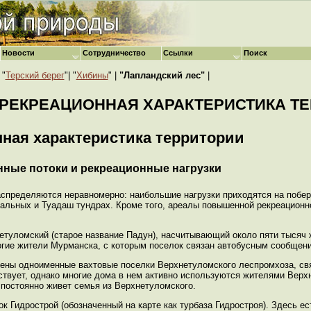
Новости
Сотрудничество
Ссылки
Поиск
 "
Терский берег
"| "
Хибины
" |
"Лапландский лес"
|
И РЕКРЕАЦИОННАЯ ХАРАКТЕРИСТИКА Т
нная характеристика территории
онные потоки и рекреационные нагрузки
распределяются неравномерно: наибольшие нагрузки приходятся на поб
Сальных и Туадаш тундрах. Кроме того, ареалы повышенной рекреационн
туломский (старое название Падун), насчитывающий около пяти тысяч 
огие жители Мурманска, с которым поселок связан автобусным сообщен
жены одноименные вахтовые поселки Верхнетуломского леспромхоза, св
ствует, однако многие дома в нем активно используются жителями Верх
 постоянно живет семья из Верхнетуломского.
 Гидрострой (обозначенный на карте как турбаза Гидростроя). Здесь ес