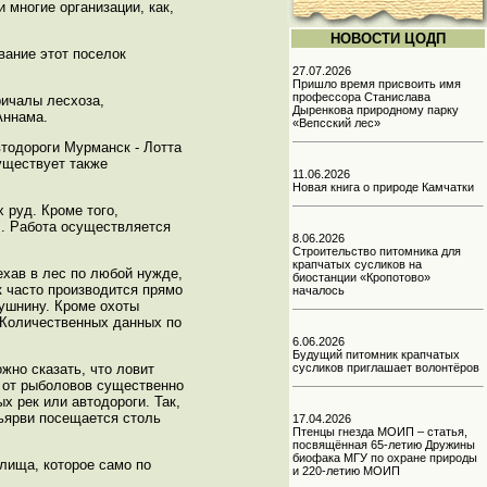
 многие организации, как,
НОВОСТИ ЦОДП
вание этот поселок
27.07.2026
Пришло время присвоить имя
профессора Станислава
ричалы лесхоза,
Дыренкова природному парку
Аннама.
«Вепсский лес»
втодороги Мурманск - Лотта
уществует также
11.06.2026
Новая книга о природе Камчатки
 руд. Кроме того,
". Работа осуществляется
8.06.2026
Строительство питомника для
крапчатых сусликов на
ехав в лес по любой нужде,
биостанции «Кропотово»
к часто производится прямо
началось
пушнину. Кроме охоты
. Количественных данных по
6.06.2026
Будущий питомник крапчатых
сусликов приглашает волонтёров
жно сказать, что ловит
а от рыболовов существенно
х рек или автодороги. Так,
рьярви посещается столь
17.04.2026
Птенцы гнезда МОИП – статья,
посвящённая 65-летию Дружины
биофака МГУ по охране природы
илища, которое само по
и 220-летию МОИП