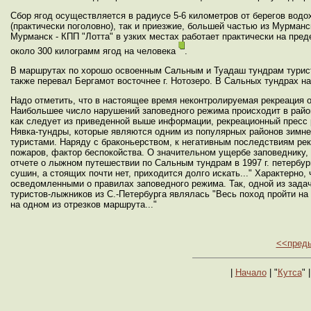
Сбор ягод осуществляется в радиусе 5-6 километров от берегов вод
(практически поголовно), так и приезжие, большей частью из Мурманс
Мурманск - КПП "Лотта" в узких местах работает практически на пре
около 300 килограмм ягод на человека
.
В маршрутах по хорошо освоенным Сальным и Туадаш тундрам турист
также перевал Бергамот восточнее г. Нотозеро. В Сальных тундрах н
Надо отметить, что в настоящее время неконтролируемая рекреация 
Наибольшее число нарушений заповедного режима происходит в район
как следует из приведенной выше информации, рекреационный пресс 
Нявка-тундры, которые являются одним из популярных районов зимне
туристами. Наряду с браконьерством, к негативным последствиям рек
пожаров, фактор беспокойства. О значительном ущербе заповеднику,
отчете о лыжном путешествии по Сальным тундрам в 1997 г. петербург
сушин, а стоящих почти нет, приходится долго искать..." Характерн
осведомленными о правилах заповедного режима. Так, одной из задач
туристов-лыжников из С.-Петербурга являлась "Весь поход пройти на
на одном из отрезков маршрута..."
<<пред
|
Начало
| "
Кутса
" |