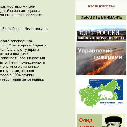
архив новостей
 как местные жители
одный сезон автодорога
еднем за сезон собирают
ОБРАТИТЕ ВНИМАНИЕ
 в районе г. Чильтальд, а
ского заповедника.
и г. Мончегорска. Однако,
ка - Сальные тундры и
ается и водными
 опасность возникновения
ы р. Печи, приведенная в
 очень много спиленных
ми группами, хорошо
рова в 1994 группы
е территории заповедника