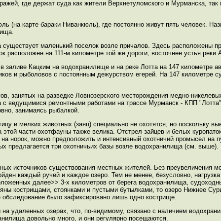
ажей, где держат суда как жители Верхнетуломского и Мурманска, так и
 (на карте бараки Ниванкюль), где постоянно живут пять человек. Наз
лища.
а существует маленький поселок возле причалов. Здесь расположены п
к расположен на 111-м километре той же дороги, восточнее устья реки 
, в заливе Кацким на водохранилище и на реке Лотта на 147 километре а
ков и рыболовов с постоянным дежурством егерей. На 147 километре с
ов, занятых на разведке Ловнозерского месторождения медно-никелевых
на с ведущимися ремонтными работами на трассе Мурманск - КПП "Лотта
овно, занимаясь рыбалкой.
тицу и мелких животных (заяц) специально не охотятся, но поскольку вы
 этой части охотфауны также велика. Отстрел зайцев и белых куропато
 на норок, можно предположить и интенсивный охотничий промысел на 
рых предлагается три охотничьих базы возле водохранилища (см. выше)
вных источников существования местных жителей. Без преувеличения мо
йден каждый ручей и каждое озеро. Тем не менее, безусловно, нагрузк
оложенных далее>> 3-х километров от берега водохранилища, судоходны
сеяны кострищами, стоянками и пустыми бутылками, то озеро Нижнее Су
оде обследование было зафиксировано лишь одно кострище.
ы на удаленных озерах, что, по-видимому, связано с наличием водохран
анилища довольно много, и они регулярно посещаются.