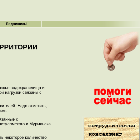
Подпишись!
ЕРРИТОРИИ
ережье водохранилища и
ой нагрузки связаны с
жителей. Надо отметить,
ием.
язанные с
нетуломского и Мурманска
ть некоторое количество