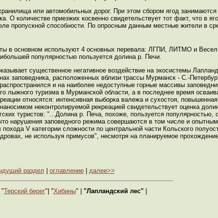
охранилища или автомобильных дорог. При этом сбором ягод занимаются
ка. О количестве приезжих косвенно свидетельствует тот факт, что в яг
деле пропускной способности. По опросным данным местные жители в ср
ы в основном используют 4 основных перевала: ЛГПИ, ЛИТМО и Веселый
аибольшей популярностью пользуется долина р. Печи.
оказывает существенное негативное воздействие на экосистемы Лапланд
ах заповедника, расположенных вблизи трассы Мурманск - С.-Петербург 
распространился и на наиболее недоступные горные массивы заповедни
го лыжного туризма в Мурманской области, а в последнее время осваив
реации относятся: интенсивная выборка валежа и сухостоя, повышенная
 наносимом неконтролируемой рекреацией свидетельствует оценка долин
ских туристов: "...Долина р. Печа, похоже, пользуется популярностью,
о, что нарушения заповедного режима совершаются в том числе и опытны
 похода V категории сложности по центральной части Кольского полуост
 дровах, не используя примусов", несмотря на планируемое прохождени
ыдущий раздел
|
оглавление
|
далее>>
 "
Терский берег
"| "
Хибины
" |
"Лапландский лес"
|