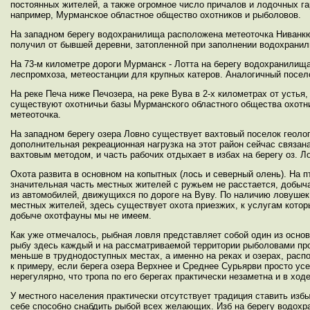
постоянных жителей, а также огромное число причалов и лодочных гар
например, Мурманское областное общество охотников и рыболовов.
На западном берегу водохранилища расположена метеоточка Ниванкюль
получил от бывшей деревни, затопленной при заполнении водохрани
На 73-м километре дороги Мурманск - Лотта на берегу водохранилищ
леспромхоза, метеостанции для крупных катеров. Аналогичный посело
На реке Печа ниже Печозера, на реке Вува в 2-х километрах от устья
существуют охотничьи базы Мурманского областного общества охотни
метеоточка.
На западном берегу озера Ловно существует вахтовый поселок геолог
дополнительная рекреационная нагрузка на этот район сейчас связа
вахтовым методом, и часть рабочих отдыхает в избах на берегу оз. Л
Охота развита в основном на копытных (лось и северный олень). На п
значительная часть местных жителей с ружьем не расстается, добыча
из автомобилей, движущихся по дороге на Вуву. По наличию ловушек
местных жителей, здесь существует охота приезжих, к услугам кото
добыче охотфауны мы не имеем.
Как уже отмечалось, рыбная ловля представляет собой один из осно
рыбу здесь каждый и на рассматриваемой территории рыболовами про
меньше в труднодоступных местах, а именно на реках и озерах, расп
к примеру, если берега озера Верхнее и Среднее Сурьярви просто у
нерегулярно, что тропа по его берегах практически незаметна и в х
У местного населения практически отсутствует традиция ставить изб
себе способно снабдить рыбой всех желающих. Изб на берегу водохр