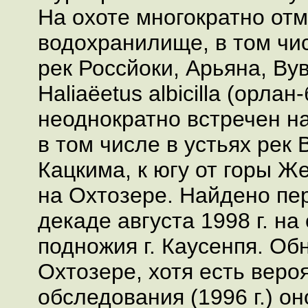
На охоте многократно от
водохранилище, в том чи
рек Россйоки, Арьяна, Ву
Haliaёetus albicilla (орлан
неоднократно встречен н
в том числе в устьях рек 
Кацкима, к югу от горы Ж
на Охтозере. Найдено пе
декаде августа 1998 г. на
подножия г. Каусенпя. Об
Охтозере, хотя есть вероя
обследования (1996 г.) он