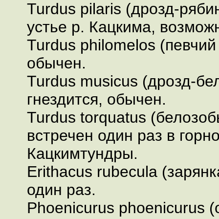
Turdus pilaris (дрозд-ряби
устье р. Кацкима, возможн
Turdus philomelos (певчий 
обычен.
Turdus musicus (дрозд-бе
гнездится, обычен.
Turdus torquatus (белозоб
встречен один раз в горн
Кацкимтундры.
Erithacus rubecula (зарянк
один раз.
Phoenicurus phoenicurus 