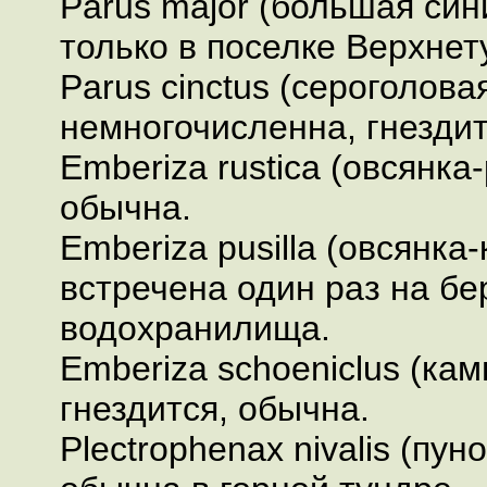
Parus major (большая син
только в поселке Верхнет
Parus cinctus (сероголовая
немногочисленна, гнездит
Emberiza rustica (овсянка-
обычна.
Emberiza pusilla (овсянка-
встречена один раз на бе
водохранилища.
Emberiza schoeniclus (ка
гнездится, обычна.
Plectrophenax nivalis (пуно