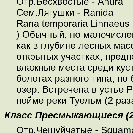
Отр.Бесхвостые - Anura
Сем.Лягушки - Ranida
Rana temporaria Linnaeus
) Обычный, но малочисле
как в глубине лесных масс
открытых участках, пред
влажные места среди куст
болотах разного типа, по 
озер. Встречена в устье Р
пойме реки Туельм (2 раза
Класс Пресмыкающиеся (2
Отр.Чешуйчатые - Squam