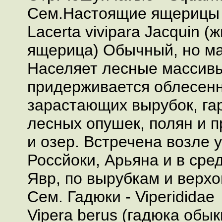
Сем.Настоящие ящерицы -
Lacerta vivipara Jacquin 
ящерица) Обычный, но м
Населяет лесные массивы
придерживается облесенн
зарастающих вырубок, гар
лесных опушек, полян и п
и озер. Встречена возле 
Россйоки, Арьяна и в сре
Явр, по вырубкам и верх
Сем. Гадюки - Viperididae
Vipera berus (гадюка обы