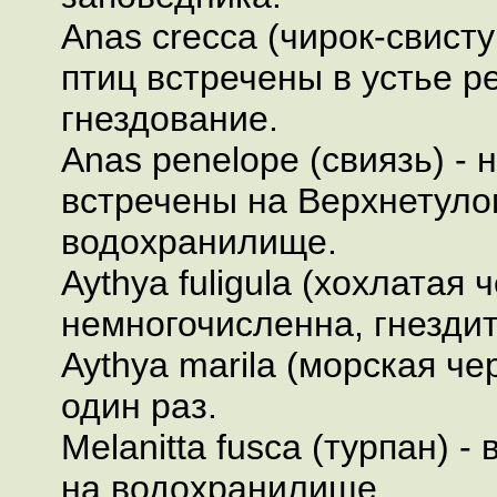
Anas crecca (чирок-свисту
птиц встречены в устье р
гнездование.
Anas penelope (свиязь) - 
встречены на Верхнетул
водохранилище.
Aythya fuligula (хохлатая ч
немногочисленна, гнездит
Aythya marila (морская че
один раз.
Melanitta fusca (турпан) -
на водохранилище.