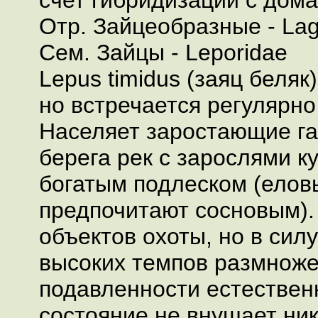
счет гибридизации с дом
Отр. Зайцеобразные - La
Cем. Зайцы - Leporidae
Lepus timidus (заяц беляк
но встречается регулярно
Населяет заростающие га
берега рек с зарослями ку
богатым подлеском (елов
предпочитают сосновым).
объектов охоты, но в сил
высоких темпов размноже
подавленности естествен
состояние не внушает ник