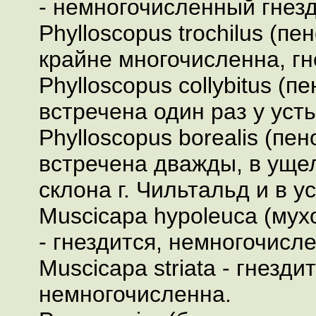
- немногочисленный гнез
Phylloscopus trochilus (пе
крайне многочисленна, гн
Phylloscopus collybitus (п
встречена один раз у усть
Phylloscopus borealis (пен
встречена дважды, в уще
склона г. Чильтальд и в у
Muscicapa hypoleuca (мух
- гнездится, немногочисл
Muscicapa striata - гнездит
немногочисленна.