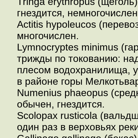
Tringa erythropus (щеголь)
гнездится, немногочислен
Actitis hypoleucos (перево
многочислен.
Lymnocryptes minimus (га
трижды по токованию: на
плесом водохранилища, у 
в районе горы Мелкотьва
Numenius phaeopus (сред
обычен, гнездится.
Scolopax rusticola (вальд
один раз в верховьях рек