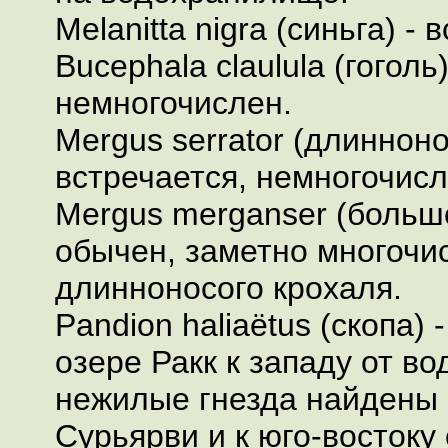
Melanitta nigra (синьга) -
Bucephala claulula (гоголь
немногочислен.
Mergus serrator (длинноно
встречается, немногочисл
Mergus merganser (большо
обычен, заметно многочи
длинноносого крохаля.
Pandion haliaёtus (скопа) 
озере Ракк к западу от в
нежилые гнезда найдены 
Сурьярви и к юго-востоку 