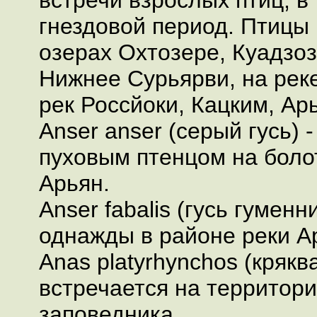
встречи взрослых птиц, в 
гнездовой период. Птицы
озерах Охтозере, Куадзоз
Нижнее Сурьярви, на реке
рек Россйоки, Кацким, Ар
Anser anser (серый гусь) 
пуховым птенцом на боло
Арьян.
Anser fabalis (гусь гуменн
однажды в районе реки А
Anas platyrhynchos (крякв
встречается на территор
заповедника.