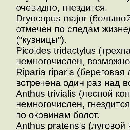
очевидно, гнездится.
Dryocopus major (большой
отмечен по следам жизне
("кузницы").
Picoides tridactylus (трех
немногочислен, возможно,
Riparia riparia (береговая 
встречена один раз над 
Anthus trivialis (лесной кон
немногочислен, гнездитс
по окраинам болот.
Anthus pratensis (луговой 