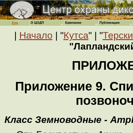
О ЦОДП
Кампании
Публикации
Eng
|
Начало
| "
Кутса
" | "
Терски
"Лапландски
ПРИЛОЖ
Приложение 9. Сп
позвоно
Класс Земноводные - Amphi