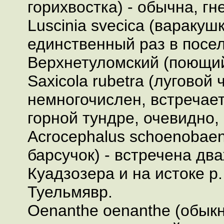
горихвостка) - обычна, гн
Luscinia svecica (варакуш
единственный раз в посе
Верхнетуломский (поющий
Saxicola rubetra (луговой 
немногочислен, встречает
горной тундре, очевидно, 
Acrocephalus schoenobae
барсучок) - встречена дв
Куадзозера и на истоке р.
Туельмявр.
Oenanthe oenanthe (обык