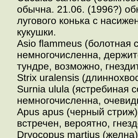
обычна. 21.06. (1996?) о
лугового конька с насиж
кукушки.
Asio flammeus (болотная с
немногочисленна, держит
тундре, возможно, гнезди
Strix uralensis (длиннохв
Surnia ulula (ястребиная с
немногочисленна, очевидн
Apus apus (черный стриж)
встречен, вероятно, гнез
Dryocopus martius (желна)