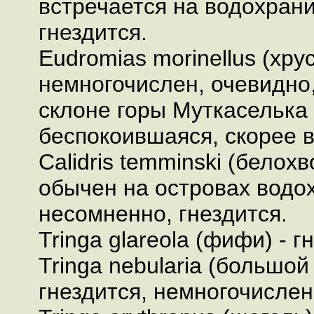
встречается на водохран
гнездится.
Eudromias morinellus (хрус
немногочислен, очевидно,
склоне горы Муткаселька 
беспокоившаяся, скорее в
Calidris temminski (белох
обычен на островах водо
несомненно, гнездится.
Tringa glareola (фифи) - г
Tringa nebularia (большой
гнездится, немногочислен