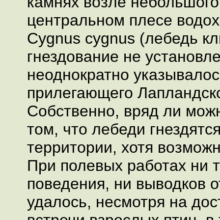
камнях возле небольшого
центральном плесе водо
Cygnus cygnus (лебедь кли
гнездование не установле
неоднократно указывалос
прилегающего Лапландско
Собственно, вряд ли мож
том, что лебеди гнездятс
территории, хотя возможн
При полевых работах ни 
поведения, ни выводков о
удалось, несмотря на дос