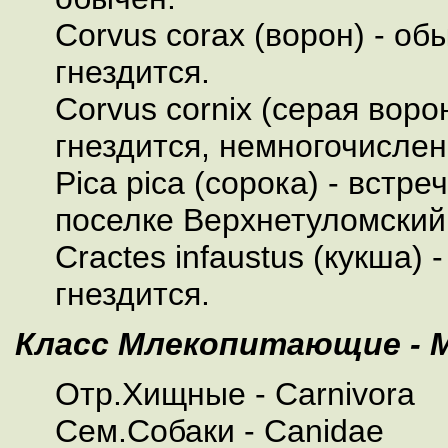
Corvus corax (ворон) - об
гнездится.
Corvus cornix (серая воро
гнездится, немногочислен
Pica pica (сорока) - встре
поселке Верхнетуломский
Cractes infaustus (кукша)
гнездится.
Класс Млекопитающие - Ma
Отр.Хищные - Сarnivora
Сем.Собаки - Canidae