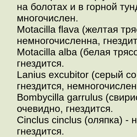
на болотах и в горной тун
многочислен.
Motacilla flava (желтая тря
немногочисленна, гнездит
Motacilla alba (белая тряс
гнездится.
Lanius excubitor (серый со
гнездится, немногочислен
Bombycilla garrulus (свири
очевидно, гнездится.
Cinclus cinclus (оляпка) -
гнездится.