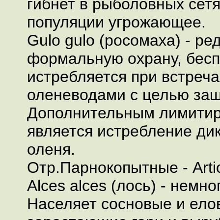
гибнет в рыболовных сетя
популяции угрожающее.
Gulo gulo (росомаха) - ре
формальную охрану, бес
истребляется при встреча
оленеводами с целью защ
Дополнительным лимити
является истребление дик
оленя.
Отр.Парнокопытные - Arti
Alces alces (лось) - немно
Населяет сосновые и ело