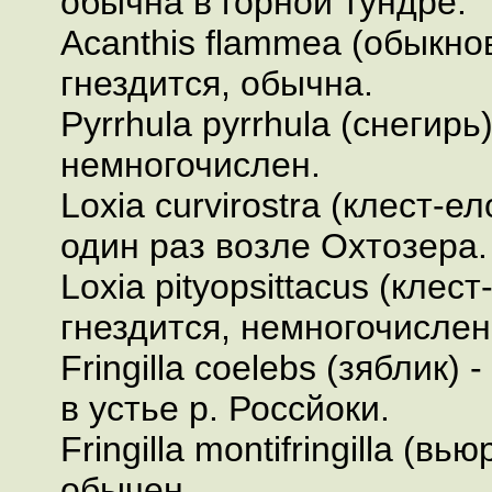
обычна в горной тундре.
Acanthis flammea (обыкно
гнездится, обычна.
Pyrrhula pyrrhula (снегирь)
немногочислен.
Loxia curvirostra (клест-е
один раз возле Охтозера.
Loxia pityopsittacus (клест
гнездится, немногочислен
Fringilla coelebs (зяблик)
в устье р. Россйоки.
Fringilla montifringilla (вь
обычен.