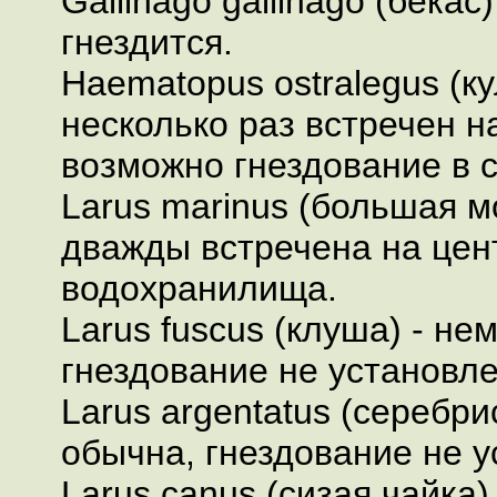
Gallinago gallinago (бекас
гнездится.
Haematopus ostralegus (ку
несколько раз встречен 
возможно гнездование в с
Larus marinus (большая м
дважды встречена на цен
водохранилища.
Larus fuscus (клуша) - не
гнездование не установле
Larus argentatus (серебри
обычна, гнездование не у
Larus canus (сизая чайка) 