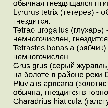
обычная гнездящаяся пти
Lyrurus tetrix (тетерев) -
гнездится.
Tetrao urogallus (глухарь)
немногочислен, гнездится
Tetrastes bоnasia (рябчик)
немногочислен.
Grus grus (серый журавль
на болоте в районе реки 
Pluvialis apricaria (золоти
обычна, гнездится в горно
Charadrius hiaticula (галст