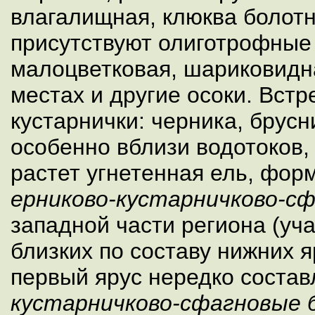
влагалищная, клюква болотн
присутствуют олиготрофные 
малоцветковая, шариковидн
местах и другие осоки. Вст
кустарнички: черника, брусн
особенно вблизи водотоков,
растет угнетенная ель, фо
ерниково-кустарничково-с
западной части региона (уча
близких по составу нижних 
первый ярус нередко составл
кустарничково-сфагновые 