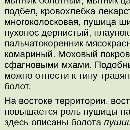
мытник болотный, мытник ца
подбел, кровохлебка лекарс
многоколосковая, пушица ш
пухонос дернистый, плаунок
пальчатокоренник мясокрас
комариный. Моховый покров
сфагновыми мхами. Подобн
можно отнести к типу травя
болот.
На востоке территории, вост
повышается роль пушицы на
здесь описаны болота
пушиц