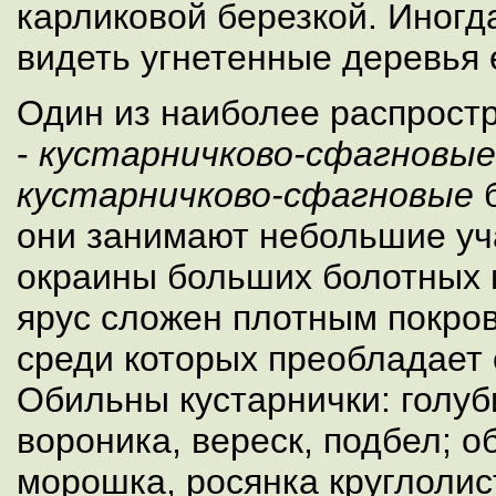
карликовой березкой. Иногд
видеть угнетенные деревья 
Один из наиболее распрост
-
кустарничково-сфагновые
кустарничково-сфагновые
б
они занимают небольшие уч
окраины больших болотных 
ярус сложен плотным покро
среди которых преобладает
Обильны кустарнички: голуби
вороника, вереск, подбел; о
морошка, росянка круглолис