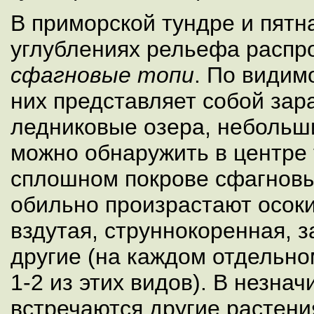
В приморской тундре и пятн
углублениях рельефа расп
сфагновые топи
. По видим
них представляет собой за
ледниковые озера, небольш
можно обнаружить в центре 
сплошном покрове сфагновы
обильно произрастают осоки
вздутая, струннокоренная, з
другие (на каждом отдельн
1-2 из этих видов). В незна
встречаются другие растени