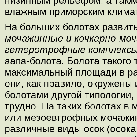
низинным рельефом, а такж
влажным приморским клима
На больших болотах разви
мочажинные и кочкарно-мо
гетеротрофные комплекс
аапа-болота. Болота такого
максимальный площади в рай
они, как правило, окружены
болотами другой типологии,
трудно. На таких болотах в
или мезоевтрофных мочажи
различные виды осок (осока 