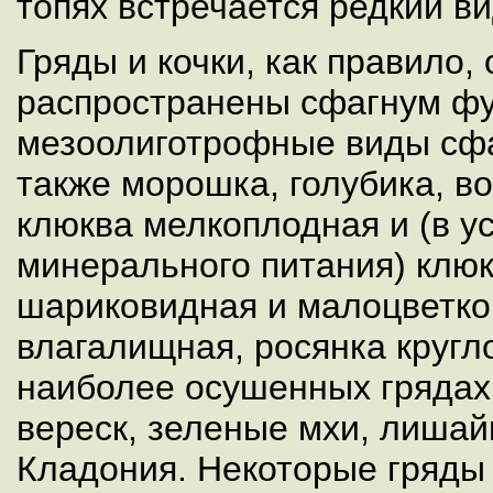
топях встречается редкий ви
Гряды и кочки, как правило,
распространены сфагнум фу
мезоолиготрофные виды сфа
также морошка, голубика, во
клюква мелкоплодная и (в у
минерального питания) клюк
шариковидная и малоцветко
влагалищная, росянка кругл
наиболее осушенных грядах
вереск, зеленые мхи, лишай
Кладония. Некоторые гряды 