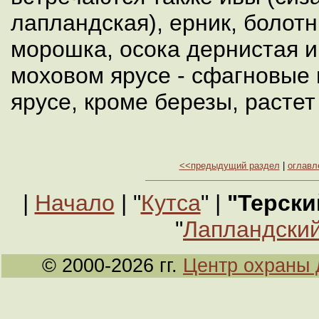
лапландская), ерник, болот
морошка, осока дернистая и 
моховом ярусе - сфагновые 
ярусе, кроме березы, растет
<<предыдущий раздел
|
оглавл
|
Начало
| "
Кутса
" |
"Терски
"
Лапландский
© 2000-2026 гг.
Центр охраны 