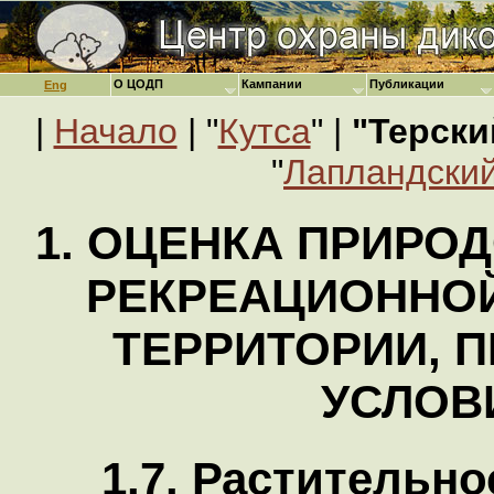
О ЦОДП
Кампании
Публикации
Eng
|
Начало
| "
Кутса
" |
"Терски
"
Лапландский
1. ОЦЕНКА ПРИРО
РЕКРЕАЦИОННО
ТЕРРИТОРИИ, 
УСЛОВ
1.7. Растительн