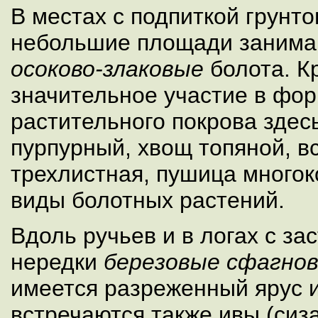
В местах с подпиткой грунт
небольшие площади занима
осоково-злаковые
болота. К
значительное участие в фо
растительного покрова здес
пурпурный, хвощ топяной, в
трехлистная, пушица многок
виды болотных растений.
Вдоль ручьев и в логах с з
нередки
березовые сфагно
имеется разреженный ярус 
встречаются также ивы (сиз