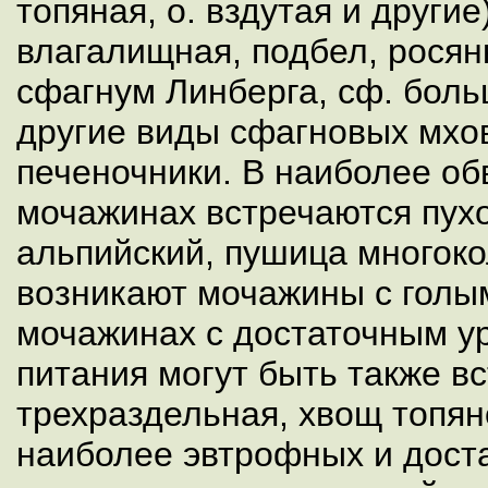
топяная, о. вздутая и други
влагалищная, подбел, росян
сфагнум Линберга, сф. боль
другие виды сфагновых мхов
печеночники. В наиболее о
мочажинах встречаются пух
альпийский, пушица многоко
возникают мочажины с голы
мочажинах с достаточным у
питания могут быть также в
трехраздельная, хвощ топян
наиболее эвтрофных и дост