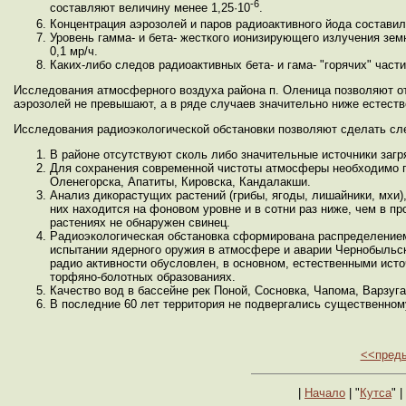
-6
составляют величину менее 1,25·10
.
Концентрация аэрозолей и паров радиоактивного йода составил
Уровень гамма- и бета- жесткого ионизирующего излучения зе
0,1 мр/ч.
Каких-либо следов радиоактивных бета- и гама- "горячих" час
Исследования атмосферного воздуха района п. Оленица позволяют от
аэрозолей не превышают, а в ряде случаев значительно ниже естеств
Исследования радиоэкологической обстановки позволяют сделать с
В районе отсутствуют сколь либо значительные источники загр
Для сохранения современной чистоты атмосферы необходимо п
Оленегорска, Апатиты, Кировска, Кандалакши.
Анализ дикорастущих растений (грибы, ягоды, лишайники, мхи)
них находится на фоновом уровне и в сотни раз ниже, чем в 
растениях не обнаружен свинец.
Радиоэкологическая обстановка сформирована распределением
испытании ядерного оружия в атмосфере и аварии Чернобыльско
радио активности обусловлен, в основном, естественными ист
торфяно-болотных образованиях.
Качество вод в бассейне рек Поной, Сосновка, Чапома, Варзуга 
В последние 60 лет территория не подвергались существенном
<<пред
|
Начало
| "
Кутса
" |