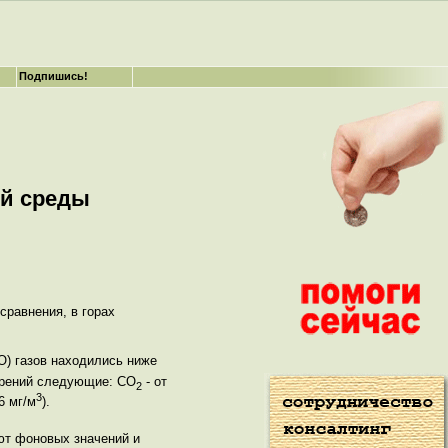
Подпишись!
ей среды
 сравнения, в горах
СО) газов находились ниже
ерений следующие: СО
- от
2
3
6 мг/м
).
ают фоновых значений и