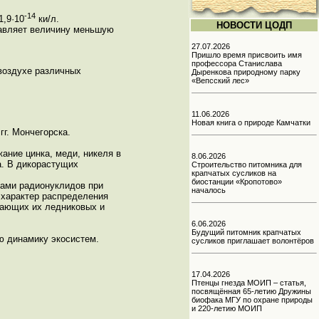
-14
1,9·10
ки/л.
НОВОСТИ ЦОДП
тавляет величину меньшую
27.07.2026
Пришло время присвоить имя
профессора Станислава
воздухе различных
Дыренкова природному парку
«Вепсский лес»
11.06.2026
Новая книга о природе Камчатки
г. Мончегорска.
ание цинка, меди, никеля в
8.06.2026
а. В дикорастущих
Строительство питомника для
крапчатых сусликов на
биостанции «Кропотово»
сами радионуклидов при
началось
 характер распределения
вающих их ледниковых и
6.06.2026
Будущий питомник крапчатых
ю динамику экосистем.
сусликов приглашает волонтёров
17.04.2026
Птенцы гнезда МОИП – статья,
посвящённая 65-летию Дружины
биофака МГУ по охране природы
и 220-летию МОИП