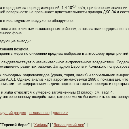
-14
а в среднем за период измерений, 1,4·10
ки/л, при фоновом значении 
мной поверхности не превышает чувствительности прибора ДКС-04 и сос
тиц в исследуемом воздухе не обнаружено.
нести его к чистым высокогорным районам, а показатели содержания в 
енного фона.
ледующие выводы:
язнения воздуха.
ринять меры по снижению вредных выбросов в атмосферу предприятий г
, свидетельствует о незначительном антропогенном воздействии. Содерж
промышленно развитых районах Западной Европы и Кольского полуостров
 природных радионуклидов (урана, тория, калия) и глобальными выбро
й АЭС). Однако анализ карт аэро-гамма-съемки 1990 г. показывает, что
очниками - их содержанием в дочетвертичных горных породах и перекры
и Умба относятся к умерено загрязненным (3 класс), см. табл 4.
у антропогенному воздействию, которое могло бы изменить естественну
ыдущий раздел
|
оглавление
|
далее>>
"Терский берег"
| "
Хибины
" | "
Лапландский лес
" |