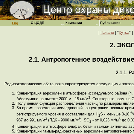
О ЦОДП
Кампании
Публикации
Eng
|
Начало
| "
Кутса
" |
2. ЭК
2.1. Антропогенное воздействи
2.1.1. 
Радиоэкологическая обстановка характеризуется следующими показа
Концентрация аэрозолей в атмосфере исследуемого района (п. 
3
Абастумана на высоте 2000 м - 15 мг/м
. Санитарные нормы в 
Полученная функция распределения частиц по размерам являет
За время проведения исследований концентрации газовых прим
-6
регистрируемого уровня и составляли для H
S - меньше 3·10
2
3
3
3
987 до 991 мг/м
(ПДК - 9000 мг/м
); SО
- от 0,023 мг/м
до 0,0
2
Концентрация в атмосфере альфа-, бета- и гамма- активных аэ
Концентрации гамма-радиоактивных аэрозолей антропогенного пр