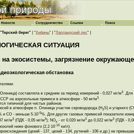
Новости
Сотрудничество
Ссылки
Поиск
"Терский берег"
| "
Хибины
" | "
Лапландский лес
" |
ОЛОГИЧЕСКАЯ СИТУАЦИЯ
е на экосистемы, загрязнение окружающ
Радиоэкологическая обстановка
телями:
3
Оленица) составляла в среднем за период измерений - 0,027 мг/м
. Для
3
СССР на аэрозольные примеси в атмосфере - 50 мг/м
.
ся типичной для чистых районов.
есей в атмосфере п. Оленица участие сероводорода (Н
S) и угарного (
2
-5
% и СО - меньше 5·10
%. Для других газовых примесей показатели изм
3
3
3
3
37 мг/м
(ПДК - 0,05 мг/м
); NO
- от 0,020 мг/м
до 0,022 мг/м
(ПДК - 0,0
x
-15
розолей ниже фонового (2,2·10
ки/л).
оисхождения (цезий - 137, цезий - 134, рутений - 106 и др.) не превыш