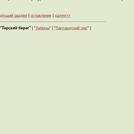
ыдущий раздел
|
оглавление
|
далее>>
"Терский берег"
| "
Хибины
" | "
Лапландский лес
" |