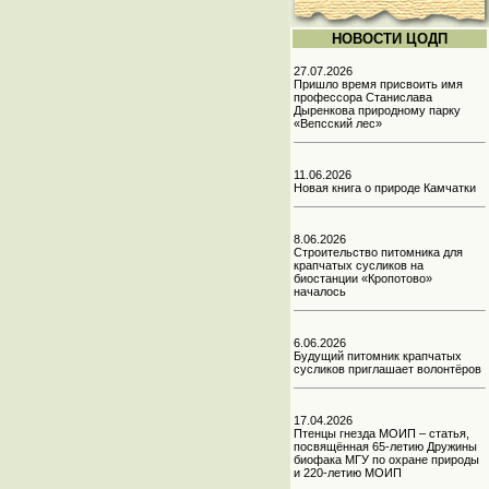
НОВОСТИ ЦОДП
27.07.2026
Пришло время присвоить имя
профессора Станислава
Дыренкова природному парку
«Вепсский лес»
11.06.2026
Новая книга о природе Камчатки
8.06.2026
Строительство питомника для
крапчатых сусликов на
биостанции «Кропотово»
началось
6.06.2026
Будущий питомник крапчатых
сусликов приглашает волонтёров
17.04.2026
Птенцы гнезда МОИП – статья,
посвящённая 65-летию Дружины
биофака МГУ по охране природы
и 220-летию МОИП