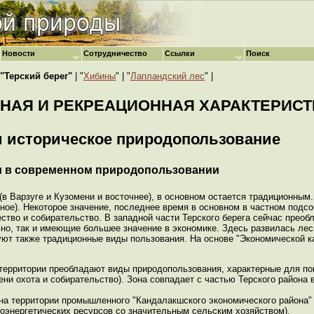
Новости
Сотрудничество
Ссылки
Поиск
"Терский берег"
| "
Хибины
" | "
Лапландский лес
" |
ЬНАЯ И РЕКРЕАЦИОННАЯ ХАРАКТЕРИСТ
 и историческое природопользование
ии в современном природопользовании
в Варзуге и Кузомени и восточнее), в основном остается традиционным.
рное). Некоторое значение, последнее время в основном в частном подсо
ство и собирательство. В западной части Терского берега сейчас прео
но, так и имеющие большее значение в экономике. Здесь развилась лес
уют также традиционные виды пользования. На основе "Экономической к
территории преобладают виды природопользования, характерные для по
ени охота и собирательство). Зона совпадает с частью Терского района 
на территории промышленного "Кандалакшского экономического района"
роэнергетических ресурсов со значительным сельским хозяйством).