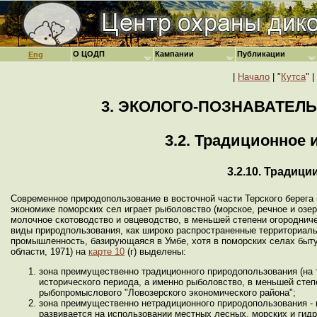
О ЦОДП
Кампании
Публикации
Eng
|
Начало
| "
Кутса
" |
3. ЭКОЛОГО-ПОЗНАВАТЕЛ
3.2. Традиционное
3.2.10. Традиц
Современное природопользование в восточной части Терского берега (
экономике поморских сел играет рыболовство (морское, речное и озе
молочное скотоводство и овцеводство, в меньшей степени огородниче
виды природпользования, как широко распространенные территориаль
промышленность, базирующаяся в Умбе, хотя в поморских селах быт
области, 1971) на
карте 10
(г) выделены:
зона преимущественно традиционного природопользования (на 
исторического периода, а именно рыболовство, в меньшей степ
рыбопромыслового "Ловозерского экономического района";
зона преимущественно нетрадиционного природопользования - 
развивается на использовании местных лесных, морских и гид