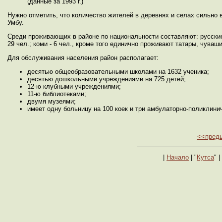
(данные за 1993 г.)
Нужно отметить, что количество жителей в деревнях и селах сильно 
Умбу.
Среди проживающих в районе по национальности составляют: русские - 
29 чел.; коми - 6 чел., кроме того единично проживают татары, чуваши
Для обслуживания населения район располагает:
десятью общеобразовательными школами на 1632 ученика;
десятью дошкольными учреждениями на 725 детей;
12-ю клубными учреждениями;
11-ю библиотеками;
двумя музеями;
имеет одну больницу на 100 коек и три амбулаторно-поликлини
<<пред
|
Начало
| "
Кутса
" |