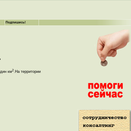
Подпишись!
ь
2
один км
.На территории