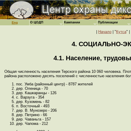
О ЦОДП
Кампании
Публикации
Eng
|
Начало
| "
Кутса
" |
4. СОЦИАЛЬНО-Э
4.1. Население, трудов
Общая численность населения Терского района 10 060 человека. Плот
района расположено десять поселений с численностью населения бол
пос. Умба (районный центр) - 8787 жителей
дер. Оленица - 70
дер. Кашкаранцы - 126
с. Варзуга - 354
дер. Кузомень - 82
п. Восточный - 493
дер. В. Мунозеро - 206
дер. Петрино - 66
дер. Чаваньга - 157
дер. Чапома - 212