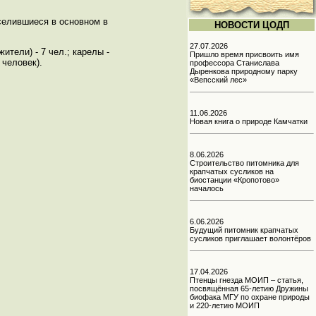
еселившиеся в основном в
НОВОСТИ ЦОДП
27.07.2026
ители) - 7 чел.; карелы -
Пришло время присвоить имя
 человек).
профессора Станислава
Дыренкова природному парку
«Вепсский лес»
11.06.2026
Новая книга о природе Камчатки
8.06.2026
Строительство питомника для
крапчатых сусликов на
биостанции «Кропотово»
началось
6.06.2026
Будущий питомник крапчатых
сусликов приглашает волонтёров
17.04.2026
Птенцы гнезда МОИП – статья,
посвящённая 65-летию Дружины
биофака МГУ по охране природы
и 220-летию МОИП