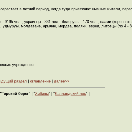
возрастает в летний период, когда туда приезжают бывшие жители, пер
9195 чел.; украинцы - 331 чел,; белорусы - 170 чел.; саами (коренные ж
, удмуруы, молдаване, армяне, мордва, поляки, евреи, литовцы (по 4 - 8
ческих учреждения.
ыдущий раздел
|
оглавление
|
далее>>
"Терский берег"
| "
Хибины
" | "
Лапландский лес
" |