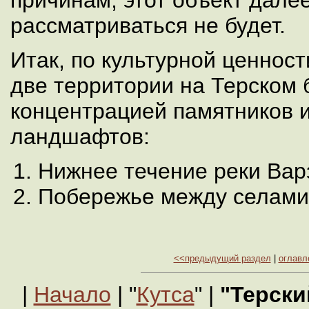
причинам, этот объект дале
рассматриваться не будет.
Итак, по культурной ценнос
две территории на Терском 
концентрацией памятников 
ландшафтов:
Нижнее течение реки Варз
Побережье между селами 
<<предыдущий раздел
|
оглавл
|
Начало
| "
Кутса
" |
"Терски