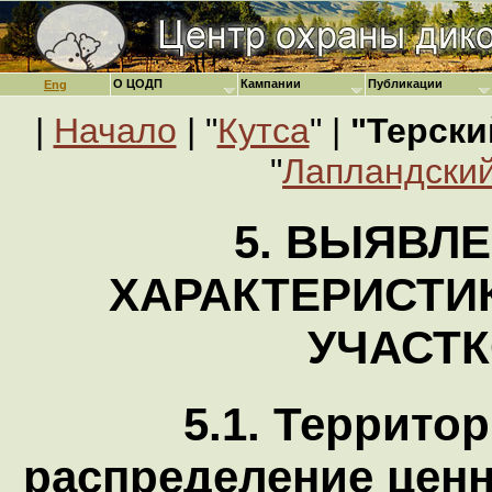
О ЦОДП
Кампании
Публикации
Eng
|
Начало
| "
Кутса
" |
"Терски
"
Лапландский
5. ВЫЯВЛЕ
ХАРАКТЕРИСТИ
УЧАСТ
5.1. Террито
распределение цен