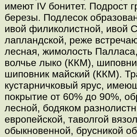
имеют IV бонитет. Подрост г
березы. Подлесок образован
ивой филиколистной, ивой С
лапландской, реже встреча
лесная, жимолость Палласа,
волчье лыко (ККМ), шиповни
шиповник майский (ККМ). Тр
кустарничковый ярус, имею
покрытие от 60% до 90%, о
лесной, бодяком разнолист
европейской, таволгой вязо
обыкновенной, брусникой о