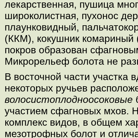
лекарственная, пушица мно
широколистная, пухонос дер
плаунковидный, пальчатоко
(ККМ), кокушник комариный
покров образован сфагновы
Микрорельеф болота не раз
В восточной части участка 
некоторых ручьев располо
волосистоплодноосоковые
участием сфагновых мхов. Н
комплекс видов, в общем ха
мезотрофных болот и отлич