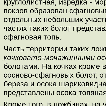
круглолистная, изредка - м
покров образован сфагновы
отдельных небольших участ
частях таких болот предста
сфагновая топь.
Часть территории таких лож
кочковато-мочажинными ос
болотами. На кочках кроме 
сосново-сфагновых болот, о
береза и осока шариковидна
представлены осока топяная
Кроме того, в ложбинах, на