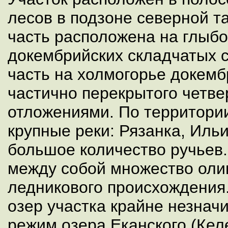
лесов в подзоне северной та
часть расположена на глыбо
докембрийских складчатых с
часть на холмогорье докемб
частично перекрытого четв
отложениями. По территори
крупные реки: Рязанка, Ильи
большое количество ручьев
между собой множество оли
ледникового происхождения.
озер участка крайне незнач
режим озера Еканского (Кел