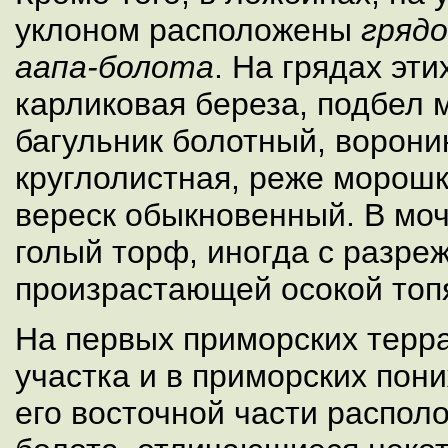
уклоном расположены
гряд
аапа-болота
. На грядах эт
карликовая береза, подбел 
багульник болотный, ворони
круглолистная, реже морошка
вереск обыкновенный. В мо
голый торф, иногда с разре
произрастающей осокой топ
На первых приморских терра
участка и в приморских пон
его восточной части распо