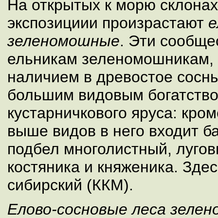
На открытых к морю склона
экспозициии произрастают
е
зеленомошные
. Эти сообще
ельникам зеленомошникам, 
наличием в древостое сосны
большим видовым богатство
кустарничкового яруса: кро
выше видов в него входит б
подбел многолистный, лугов
костяника и княженика. Зде
сибирский (ККМ).
Елово-сосновые леса зелен