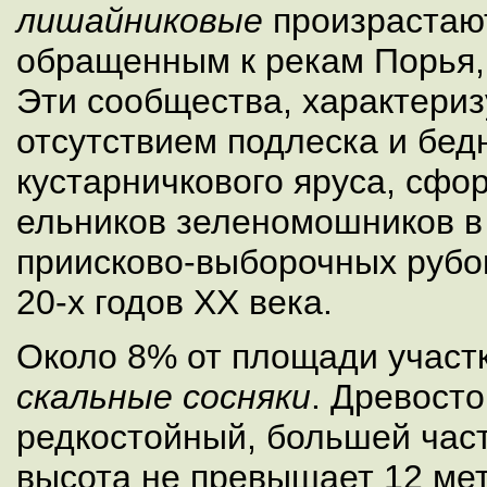
лишайниковые
произрастают
обращенным к рекам Порья, 
Эти сообщества, характери
отсутствием подлеска и бед
кустарничкового яруса, сфо
ельников зеленомошников в
приисково-выборочных рубо
20-х годов XX века.
Около 8% от площади участ
скальные сосняки
. Древосто
редкостойный, большей час
высота не превышает 12 мет