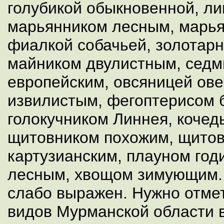
голубикой обыкновенной, ли
марьянником лесным, марья
фиалкой собачьей, золотар
майником двулистным, сед
европейским, овсяницей ове
извилистым, фегоптерисом 
голокучником Линнея, коче
щитовником похожим, щито
картузианским, плауном го
лесным, хвощом зимующим.
слабо выражен. Нужно отме
видов Мурманской области в