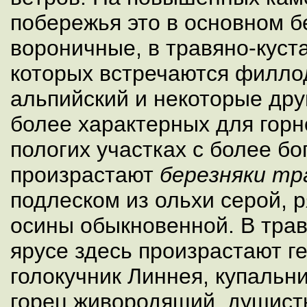
побережья это в основном б
вороничные, в травяно-куст
которых встречаются филлод
альпийский и некоторые дру
более характерных для горн
пологих участках с более б
произрастают
березняки тр
подлеском из ольхи серой, 
осины обыкновенной. В тра
ярусе здесь произрастают г
голокучник Линнея, купальн
горец живородящий, душист