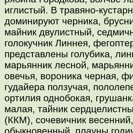
иглистый. В травяно-кустар
доминируют черника, брусни
майник двулистный, седмичн
голокучник Линнея, фегопте
представлены голубика, лин
марьянник лесной, марьянни
овечья, вороника черная, ф
гудайера ползучая, пололеп
ортилия однобокая, грушанк
малая, тайник сердцелистны
(ККМ), сочевичник весенний
обыкновенный, плауны годи