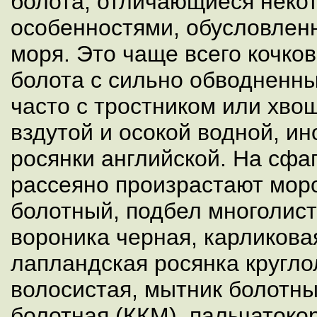
болота, отличающиеся неко
особенностями, обусловлен
моря. Это чаще всего кочк
болота с сильно обводненн
часто с тростником или хво
вздутой и осокой водной, ин
росянки английской. На сфа
рассеяно произрастают мор
болотный, подбел многолист
вороника черная, карликова
лапландская росянка кругло
волосистая, мытник болотн
болотная (ККМ), пальчатоко