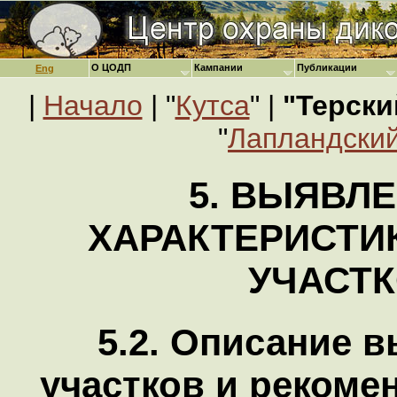
О ЦОДП
Кампании
Публикации
Eng
|
Начало
| "
Кутса
" |
"Терски
"
Лапландский
5. ВЫЯВЛЕ
ХАРАКТЕРИСТИ
УЧАСТ
5.2. Описание 
участков и реком