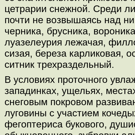
цетрарии снежной. Среди ли
почти не возвышаясь над ни
черника, брусника, вороника
луазелеурия лежачая, филло
сизая, береза карликовая, 
ситник трехраздельный.
В условиях проточного увла
западинках, ущельях, мест
снеговым покровом развива
луговины с участием кочеды
фегоптериса букового, души