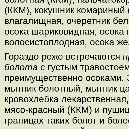
(ККМ), кокушник комариный 
влагалищная, очеретник бел
осока шариковидная, осока 
волосистоплодная, осока же
Гораздо реже встречаются
п
болота
с густым травостое
преимущественно осоками. 
мытник болотный, мытник ца
кровохлебка лекарственная,
мясо-красный (ККМ) и пушиц
границах таких болот и бол