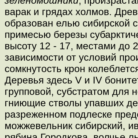
зеленомошники
, произраст
варак и грядах холмов. Древ
образован елью сибирской 
примесью березы субарктич
высоту 12 - 17, местами до 
зависимости от условий про
сомкнутость крон колеблется 
Деревья здесь V и IV боните
групповой, субстратом для 
гниющие стволы упавших де
разреженном подлеске пред
можжевельник сибирский, ива
рябина Городкова, волчье л