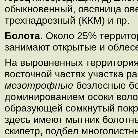
обыкновенный, овсяница ов
трехнадрезный (ККМ) и пр.
Болота.
Около 25% террито
занимают открытые и облес
На выровненных территория
восточной частях участка р
мезотрофные
безлесные бо
доминированием осоки воло
образующей сомкнутый пок
здесь имеют мытник болотн
скипетр, подбел многолистн