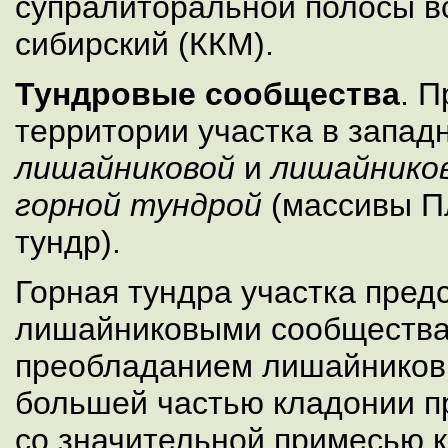
супралиторальной полосы в
сибирский (ККМ).
Тундровые сообщества
. 
территории участка в западн
лишайниковой
и
лишайнико
горной тундрой
(массивы П
тундр).
Горная тундра участка пред
лишайниковыми сообществам
преобладанием лишайников 
большей частью кладонии п
со значительной примесью 