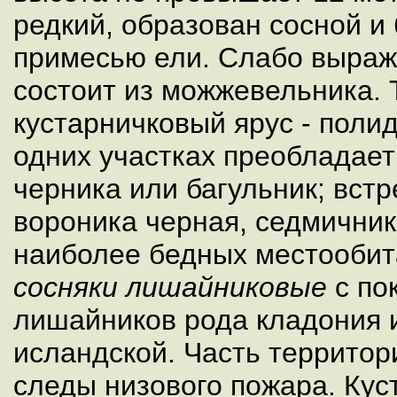
редкий, образован сосной и 
примесью ели. Слабо выраж
состоит из можжевельника. 
кустарничковый ярус - поли
одних участках преобладает 
черника или багульник; встр
вороника черная, седмичник
наиболее бедных местообит
сосняки лишайниковые
с по
лишайников рода кладония 
исландской. Часть территор
следы низового пожара. Кус