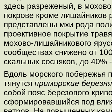
здесь разреженый, в мохов
покрове кроме лишайников 
представлены мхи рода пол
проективное покрытие травя
мохово-лишайникового ярусо
сообществах снижено от 10
скальных сосняков, до 40% 
Вдоль морского побережья 
тянутся
приморские березня
собой пояс березового крив
сформировавшийся под вли
ветров. На повышенных кам