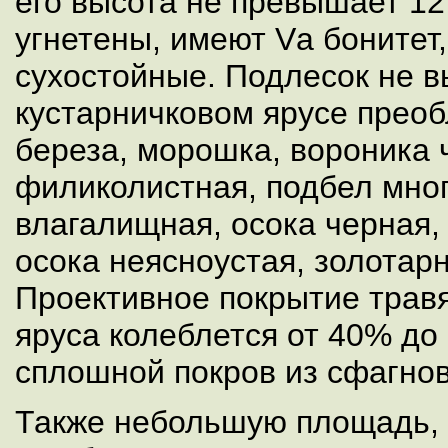
его высота не превышает 12
угнетены, имеют Vа бонитет, 
сухостойные. Подлесок не в
кустарничковом ярусе прео
береза, морошка, вороника 
филиколистная, подбел мно
влагалищная, осока черная,
осока неясноустая, золотар
Проективное покрытие травя
яруса колеблется от 40% до
сплошной покров из сфагно
Также небольшую площадь,