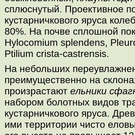
сплюснутый. Проективное п
кустарничкового яруса коле
80%. На почве сплошной пок
Hylocomium splendens, Pleuro
Ptilium crista-castrensis.
На небольших переувлажнен
преимущественно на склонах
произрастают
ельники сфа
набором болотных видов тр
кустарничкового яруса. Дре
ими территории чисто еловы