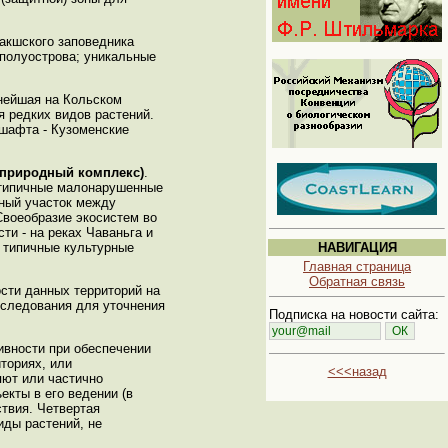
акшского заповедника
 полуострова; уникальные
пнейшая на Кольском
 редких видов растений.
дшафта - Кузоменские
 природный комплекс)
.
е типичные малонарушенные
нный участок между
Своеобразие экосистем во
и - на реках Чаваньга и
и типичные культурные
НАВИГАЦИЯ
Главная страница
Обратная связь
сти данных территорий на
бследования для уточнения
Подписка на новости сайта:
ивности при обеспечении
ториях, или
<<<назад
яют или частично
кты в его ведении (в
ствия. Четвертая
иды растений, не