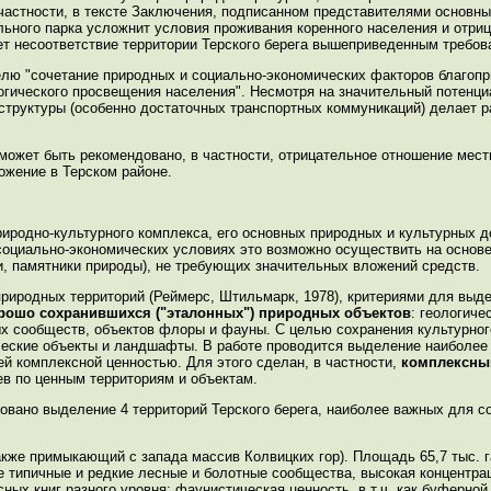
 частности, в тексте Заключения, подписанном представителями основ
льного парка усложнит условия проживания коренного населения и отри
ет несоответствие территории Терского берега вышеприведенным требов
елю "сочетание природных и социально-экономических факторов благопр
огического просвещения населения". Несмотря на значительный потенци
структуры (особенно достаточных транспортных коммуникаций) делает р
 может быть рекомендовано, в частности, отрицательное отношение мест
ожение в Терском районе.
риродно-культурного комплекса, его основных природных и культурных 
социально-экономических условиях это возможно осуществить на основ
ики, памятники природы), не требующих значительных вложений средств.
риродных территорий (Реймерс, Штильмарк, 1978), критериями для выд
рошо сохранившихся ("эталонных") природных объектов
: геологиче
 сообществ, объектов флоры и фауны. С целью сохранения культурног
ические объекты и ландшафты. В работе проводится выделение наиболее
й комплексной ценностью. Для этого сделан, в частности,
комплексны
ев по ценным территориям и объектам.
овано выделение 4 территорий Терского берега, наиболее важных для с
кже примыкающий с запада массив Колвицких гор). Площадь 65,7 тыс. г
е типичные и редкие лесные и болотные сообщества, высокая концентр
ных книг разного уровня; фаунистическая ценность, в т.ч. как буферной