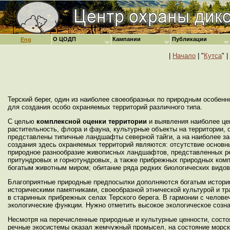
О ЦОДП
Кампании
Публикации
Eng
|
Начало
| "
Кутса
" |
Терский берег, один из наиболее своеобразных по природным особен
для создания особо охраняемых территорий различного типа.
С целью
комплексной оценки территории
и выявления наиболее це
растительность, флора и фауна, культурные объекты на территории, 
представлены типичные ландшафты северной тайги, а на наиболее за
создания здесь охраняемых территорий являются: отсутствие основн
природное разнообразие живописных ландшафтов, представленных ре
притундровых и горнотундровых, а также прибрежных природных комп
богатым животным миром; обитание ряда редких биологических видов 
Благоприятные природные предпосылки дополняются богатым историк
историческими памятниками, своеобразной этнической культурой и т
в старинных прибрежных селах Терского берега. В гармонии с челов
экологические функции. Нужно отметить высокое экологическое созн
Несмотря на перечисленные природные и культурные ценности, сост
речные экосистемы оказал жемчужный промысел, на состояние морск