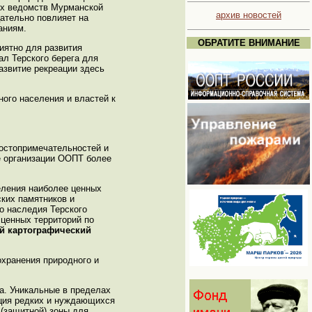
ных ведомств Мурманской
архив новостей
цательно повлияет на
аниям.
ОБРАТИТЕ ВНИМАНИЕ
иятно для развития
ал Терского берега для
азвитие рекреации здесь
ного населения и властей к
достопримечательностей и
е организации ООПТ более
еления наиболее ценных
ских памятников и
о наследия Терского
 ценных территорий по
й картографический
охранения природного и
а. Уникальные в пределах
ация редких и нуждающихся
 (защитной) зоны для