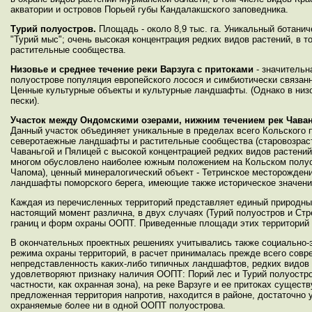
акватории и островов Порьей губы Кандалакшского заповедника.
Турий полуостров.
Площадь - около 8,9 тыс. га. Уникальный ботани
"Турий мыс"; очень высокая концентрация редких видов растений, в 
растительные сообщества.
Низовье и среднее течение реки Варзуга с притоками
- значительн
полуострове популяция европейского лосося и симбиотически связан
Ценные культурные объекты и культурные ландшафты. (Однако в низ
пески).
Участок между Ондомскими озерами, нижним течением рек Чава
Данный участок объединяет уникальные в пределах всего Кольского
северотаежные ландшафты и растительные сообщества (старовозраст
Чаваньгой и Пялицей с высокой концентрацией редких видов растений
многом обусловлено наиболее южным положением на Кольском полуост
Чапома), ценный минералогический объект - Тетринское месторожден
ландшафты поморского берега, имеющие также историческое значение
Каждая из перечисленных территорий представляет единый природный
настоящий момент различна, в двух случаях (Турий полуостров и С
границ и форм охраны ООПТ. Приведенные площади этих территорий
В окончательных проектных решениях учитывались также социально-
режима охраны территорий, в расчет принималась прежде всего совр
непредставленность каких-либо типичных ландшафтов, редких видов
удовлетворяют признаку наличия ООПТ: Порий лес и Турий полуостро
частности, как охранная зона), на реке Варзуге и ее притоках сущес
предложенная территория напротив, находится в районе, достаточно
охраняемые более ни в одной ООПТ полуострова.