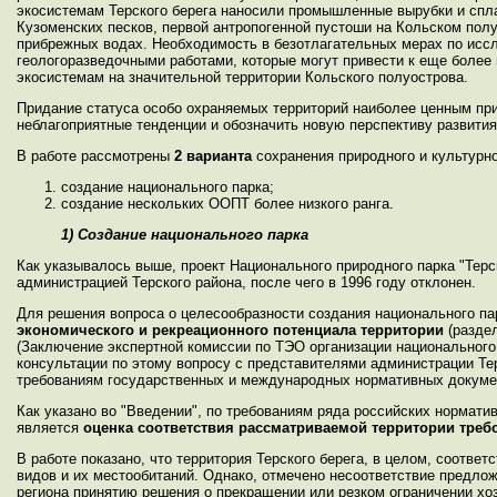
экосистемам Терского берега наносили промышленные вырубки и спла
Кузоменских песков, первой антропогенной пустоши на Кольском полу
прибрежных водах. Необходимость в безотлагательных мерах по иссл
геологоразведочными работами, которые могут привести к еще бол
экосистемам на значительной территории Кольского полуострова.
Придание статуса особо охраняемых территорий наиболее ценным при
неблагоприятные тенденции и обозначить новую перспективу развити
В работе рассмотрены
2 варианта
сохранения природного и культурно
создание национального парка;
создание нескольких ООПТ более низкого ранга.
1) Создание национального парка
Как указывалось выше, проект Национального природного парка "Терск
администрацией Терского района, после чего в 1996 году отклонен.
Для решения вопроса о целесообразности создания национального па
экономического и рекреационного потенциала территории
(раздел
(Заключение экспертной комиссии по ТЭО организации национального п
консультации по этому вопросу с представителями администрации Те
требованиям государственных и международных нормативных докуме
Как указано во "Введении", по требованиям ряда российских нормат
является
оценка соответствия рассматриваемой территории тр
В работе показано, что территория Терского берега, в целом, соотв
видов и их местообитаний. Однако, отмечено несоответствие предлож
региона принятию решения о прекращении или резком ограничении хо