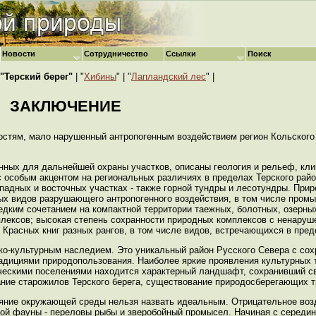
Новости
Сотрудничество
Ссылки
Поиск
"Терский берег"
| "
Хибины
" | "
Лапландский лес
" |
ЗАКЛЮЧЕНИЕ
ностям, мало нарушенный антропогенным воздействием регион Кольского
нных для дальнейшей охраны участков, описаны геология и рельеф, кл
с особым акцентом на региональных различиях в пределах Терского райо
падных и восточных участках - также горной тундры и лесотундры. Пр
ых видов разрушающего антропогенного воздействия, в том числе промы
дким сочетанием на компактной территории таежных, болотных, озерны
лексов; высокая степень сохранности природных комплексов с ненаруш
Красных книг разных рангов, в том числе видов, встречающихся в пред
о-культурным наследием. Это уникальный район Русского Севера с сох
радициями природопользования. Наиболее яркие проявления культурных
еческими поселениями находится характерный ландшафт, сохранивший с
ание старожилов Терского берега, существование природосберегающих т
ояние окружающей среды нельзя назвать идеальным. Отрицательное воз
ой фауны - переловы рыбы и зверобойный промысел. Начиная с середин