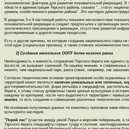
экономических факторов для развития познавательной рекреации). В
области и администрации Терского района, сказано "…статус национа
уровень хозяйственного развития района". Это наглядно демонстриру
В разделах 3 и 4 настоящей работы показано несоответствие показат
познавательной рекреации и создает предпосылки к организации экол
экологического просвещения и рекреации, отсутствие развитой инфра
долговременным и дорогостоящим процессом.
Есть и другие причины, по которым создание национального парка не
этой идее (социальные причины), а также сложное экономическое пол
2) Создание нескольких ООПТ более низкого ранга
Необходимость и важность сохранения Терского берега как единого п
богатств, не вызывает сомнений. По нашему мнению, в современных 
низкого, чем национальный парк, ранга (таких, например, как заказн
Согласно теоретическим основам проектирования особо охраняемых п
территорий может являться
наличие уникальных или типичных, хо
достопримечательностей, форм рельефа и ландшафтов, растительных
берега, к этому списку добавлены также ценные культурные и истор
каждому из критериев, после чего выделяются территории с наивысше
анализ
, то есть создание и совмещение различных тематических сло
На основании полученных данных по комплексу признаков нами обосн
культурного наследия.
"Порий лес"
(участок между рекой Порья и морским побережьем, а та
Терского берега ландшафты горных тундр и склонов, малонарушенны
в охране видов растений Мурманской области, в том числе видов Крас