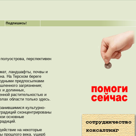
Подпишись!
 полуострова, перспективен
имат, ландшафты, почвы и
на. На Терском береге
иродными предпосылками
шленного загрязнения;
х и долинных,
енной растительностью и
елах области только здесь.
ранившимися культурно-
 традиций сконцентрированы
вои основные
радиций.
действие на некоторые
ы прошлого века, ущерб