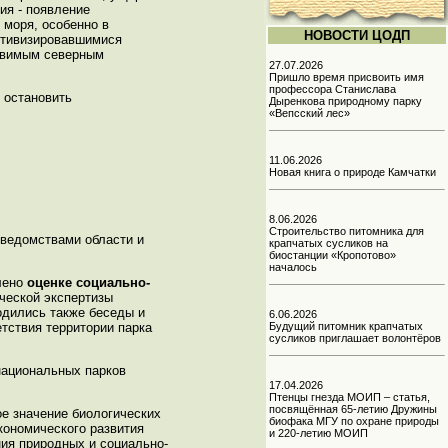
ия - появление
 моря, особенно в
НОВОСТИ ЦОДП
активизировавшимися
язвимым северным
27.07.2026
Пришло время присвоить имя
профессора Станислава
 остановить
Дыренкова природному парку
«Вепсский лес»
11.06.2026
Новая книга о природе Камчатки
8.06.2026
Строительство питомника для
и ведомствами области и
крапчатых сусликов на
биостанции «Кропотово»
началось
елено
оценке социально-
ической экспертизы
водились также беседы и
6.06.2026
тствия территории парка
Будущий питомник крапчатых
сусликов приглашает волонтёров
национальных парков
17.04.2026
Птенцы гнезда МОИП – статья,
посвящённая 65-летию Дружины
ое значение биологических
биофака МГУ по охране природы
кономического развития
и 220-летию МОИП
ния природных и социально-