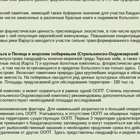
ческий памятник, имеющий также буферное значение для участка Кандал
том числе занесенных в различные Красные книги и эндемиков Кольского
ая фаунистическая ценность пресноводных экосистем, в том числе кру
ная с ней популяция европейской жемчужницы. Повышенная концентрация
овье реки Варзуга находится участок сильно трансформированного лан
ньга и Пялица и морским побережьем (Стрельнинско-Ондомзерский
 полуострова ландшафты конечно-моренной гряды Терских кейв, а такж
ные леса) (Карта 7) и крупные болотные комплексы, флористически це
, в том числе встречающихся в пределах Кольского п-ва только здесь. 
рове. Включает памятники природы (два крупнейших водопада в област
ие аметиста. На побережье находится ряд ценных культурных объектов 
. Площадь предлагаемой для обследования территории - 190 тыс.га.
 комплекс и может охраняться в рамках одной ООПТ. Степень изученно
трельнинско-Ондомозерский комплекс) рекомендованы дополнительные о
 соответствуют необходимой площади исследований.
экономические факторы. Для наименьшей затратности и большей операт
еменная сеть ООПТ. Учитывалось и отсутствие ООПТ на обширных терри
 на территориях существующих ООПТ. Первые 3 территории удовлетвор
в примыкают к Кандалакшскому заповеднику и могут охраняться как объе
твует рыбохозяйственный заказник и необходимо продление срока его дей
 удаленном от других ООПТ. Здесь представлены ландшафты и редкие в