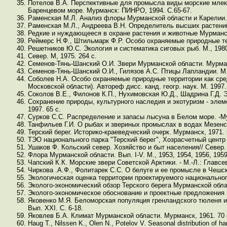
Потелов В.А. Перспективные для промысла виды морские млек
Баренцевом море. Мурманск: ПИНРО, 1994. С.65-67.
Раменская М.Л. Анализ флоры Мурманской области и Карелии. Л
Раменская М.Л., Андреева В.Н. Определитель высших растений 
Редкие и нуждающееся в охране растения и животные Мурманск
Реймерс Н.Ф., Штильмарк Ф.Р. Особо охраняемые природные тер
Решетников Ю.С. Экология и систематика сиговых рыб. М., 1980
Север. М, 1975. 264 с.
Семенов-Тянь-Шанский О.И. Звери Мурманской области. Мурман
Семенов-Тянь-Шанский О.И., Гилязов А.С. Птицы Лапландии. М.,
Соболев Н.А. Особо охраняемые природные территории как сре
Московской области). Автореф дисс. канд. геогр. наук. М. 1997.
Соколов В.Е., Филонов К.П., Нухимовская Ю.Д., Шадрина Г.Д. Э
Сохранение природы, культурного наследия и экотуризм - элем
1997. 65 с.
Сурков С.С. Распределение и запасы лысуна в Белом море. -М
Танфильев Г.И. О рыбах и звериных промыслах в водах Мезенског
Терский берег. Историко-краеведческий очерк. Мурманск, 1971. 
ТЭО национального парка "Терский берег", Хозрасчетный центр 
Ушаков Ф. Кольский север. Хозяйство и быт населения// Север. 
Флора Мурманской области. Вып. I-V. М., 1953, 1954, 1956, 1959
Чапский К.К. Морские звери Советской Арктики. - М.-Л.: Главсев
Чиркова .А.Ф., Фолитарек С.С. О белуге и ее промысле в Чешской
Экологическая оценка территории проектируемого национальног
Эколого-экономический обзор Терского берега Мурманской облас
Эколого-экономическое обоснование и проектные предложения 
Яковенко М.Я. Беломорская популяция гренландского тюленя и
Вып. XXI. С. 6-18.
Яковлев Б.А. Климат Мурманской области. Мурманск, 1961. 70 
Haug T., Nilssen K., Olen N., Potelov V. Seasonal distribution of h