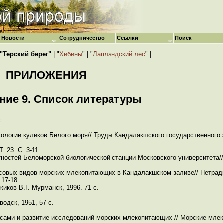
Новости
Сотрудничество
Ссылки
Поиск
"Терский берег"
| "
Хибины
" | "
Лапландский лес
" |
ПРИЛОЖЕНИЯ
ие 9. Список литературы
.
кологии куликов Белого моря// Труды Кандалакшского государственного 
 23. С. 3-11.
тностей Беломорской биологической станции Московского университета/
ссовых видов морских млекопитающих в Кандалакшском заливе// Нетрад
17-18.
ков В.Г. Мурманск, 1996. 71 с.
одск, 1951, 57 с.
рсами и развитие исследований морских млекопитающих // Морские млек