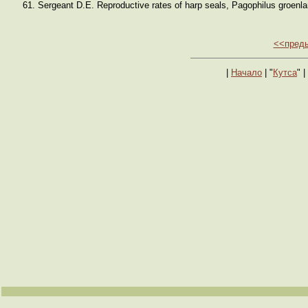
Sergeant D.E. Reproductive rates of harp seals, Pagophilus groenla
<<пред
|
Начало
| "
Кутса
" |