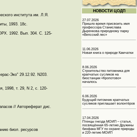
НОВОСТИ ЦОДП
ского института им. Л.Я.
27.07.2026
ты, 1993. 18с.
Пришло время присвоить имя
профессора Станислава
Дыренкова природному парку
Х. 1992. Вып. 304. С. 125-
«Вепсский лес»
11.06.2026
Новая книга о природе Камчатки
8.06.2026
Строительство питомника для
рас-Эко" 29.12.92. N203.
крапчатых сусликов на
биостанции «Кропотово»
началось
998, т. 29, N 2, с. 120-
6.06.2026
Будущий питомник крапчатых
сусликов приглашает волонтёров
апасов // Автореферат дис.
17.04.2026
Птенцы гнезда МОИП – статья,
посвящённая 65-летию Дружины
биофака МГУ по охране природы
анию биол. ресурсов
и 220-летию МОИП