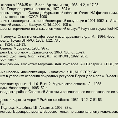
еана в 1934/35 гг. - Бюлл. Арктич. ин-та, 1936, N 2, с.17-23.
 М.: Пищевая промышленность, 1972, 304 с.
рном воздухе п. Оленица Мурманской области: Отчет. НИ физико-химиче
промышленности СССР, 1990.
ния гренландского тюленя беломорской популяции в 1991-1992 гг.- Апати
ческий лосось р. Варзуги, С-Пб.,1990. 108 с.
вропы: терминология и таксономический статус// Научные труды ГосНИОР
Н. Белуха. Опыт монографического исследования вида. М., 1964. 455с.
ел)// Труды ВНИРО. 1939. Т.12. 78 с.
, 1924, с.11-13.
Севера. Мурманск, 1988. 96 с.
ега Белого моря.//Орнитология, 1960, №8. С. 15-27.
реф. дис. канд. биол. наук, Л., ГосНИОХР, 1992. 20 с.
992. 184 с.
рибрежных экосистем Мурмана. Деп. Ин-т зоол. АН Беларуси. НПЭЦ "Ве
ния морских млекопитающих. - Апатиты: КНЦ АН СССР, 64с.
 в условиях освоения природных ресурсов Баренцева моря // Экология, 1
летние данные. Ч. 1-6. Вып. 2. Мурманская область. Л., 1988.
оды. Новосибирск, 1995. 52 с.
западного района Советской Арктики и рациональное использование ее з
вом и Карском морях// Рыбное хозяйство. 1982. N 12. С.51-53.
 с.
од ред. Калабина Г.В. Апатиты, 1992. 72 с.
системы Баренцева моря // Всесоюз. конф. по рациональному использов