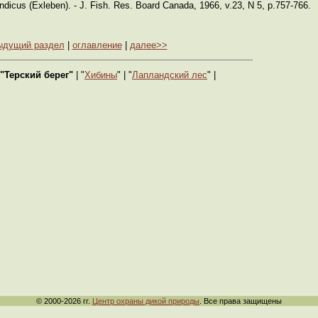
ndicus (Exleben). - J. Fish. Res. Board Canada, 1966, v.23, N 5, p.757-766.
ыдущий раздел
|
оглавление
|
далее>>
"Терский берег"
| "
Хибины
" | "
Лапландский лес
" |
© 2000-2026 гг.
Центр охраны дикой природы
. Все права защищены