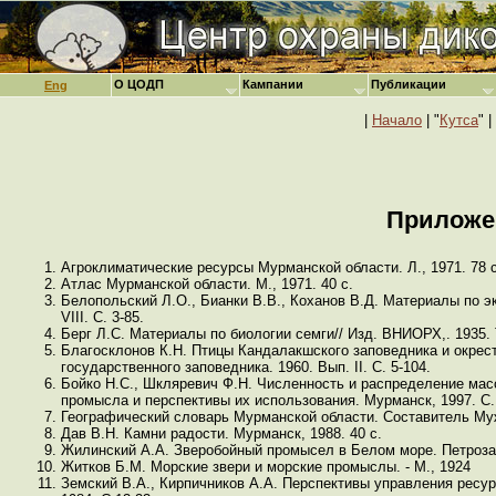
О ЦОДП
Кампании
Публикации
Eng
|
Начало
| "
Кутса
" |
Приложен
Агроклиматические ресурсы Мурманской области. Л., 1971. 78 с
Атлас Мурманской области. М., 1971. 40 с.
Белопольский Л.О., Бианки В.В., Коханов В.Д. Материалы по э
VIII. С. 3-85.
Берг Л.С. Материалы по биологии семги// Изд. ВНИОРХ,. 1935. Т.
Благосклонов К.Н. Птицы Кандалакшского заповедника и окрес
государственного заповедника. 1960. Вып. II. С. 5-104.
Бойко Н.С., Шкляревич Ф.Н. Численность и распределение ма
промысла и перспективы их использования. Мурманск, 1997. С. 
Географический словарь Мурманской области. Составитель Мужи
Дав В.Н. Камни радости. Мурманск, 1988. 40 с.
Жилинский А.А. Зверобойный промысел в Белом море. Петрозав
Житков Б.М. Морские звери и морские промыслы. - М., 1924
Земский В.А., Кирпичников А.А. Перспективы управления ресу