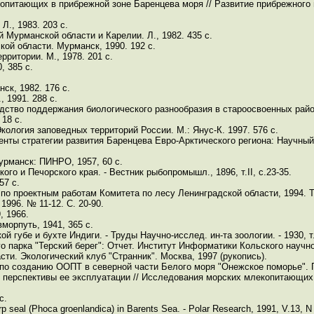
опитающих в прибрежной зоне Баренцева моря // Развитие прибрежного 
., 1983. 203 с.
Мурманской области и Карелии. Л., 1982. 435 с.
ой области. Мурманск, 1990. 192 с.
ритории. М., 1978. 201 с.
, 385 с.
ск, 1982. 176 с.
 1991. 288 с.
дство поддержания биологического разнообразия в староосвоенных райо
 18 с.
кология заповедных территорий России. М.: Янус-К. 1997. 576 с.
енты стратегии развития Баренцева Евро-Арктического региона: Научный
урманск: ПИНРО, 1957, 60 с.
о и Печорского края. - Вестник рыбопромышл., 1896, т.II, с.23-35.
57 с.
по проектным работам Комитета по лесу Ленинградской области, 1994. Т.
1996. № 11-12. С. 20-90.
, 1966.
морпуть, 1941, 365 с.
 губе и бухте Индиги. - Труды Научно-исслед. ин-та зоологии. - 1930, т.I
о парка "Терский берег": Отчет. Институт Информатики Кольского научно
ти. Экологический клуб "Странник". Москва, 1997 (рукопись).
по созданию ООПТ в северной части Белого моря "Онежское поморье". Пе
 перспективы ее эксплуатации // Исследования морских млекопитающих
с.
arp seal (Phoca groenlandica) in Barents Sea. - Polar Research, 1991, V.13, N