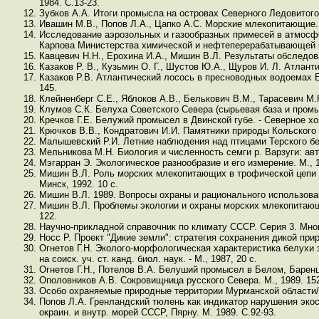
1984. С.13-23.
Зубков А.А. Итоги промысла на островах Северного Ледовитого ок
Ивашин М.В., Попов Л.А., Цапко А.С. Морские млекопитающие.
Исследование аэрозольных и газообразных примесей в атмосфе
Карпова Министерства химической и нефтеперерабатывающей 
Кавцевич Н.Н., Ерохина И.А., Мишин В.Л. Результаты обследова
Казаков Р. В., Кузьмин О. Г., Шустов Ю.А., Щуров И. Л. Атланти
Казаков Р.В. Атлантический лосось в пресноводных водоемах Е
145.
Клейненберг С.Е., Яблоков А.В., Белькович В.М., Тарасевич М.
Клумов С.К. Белуха Советского Севера (сырьевая база и промыс
Кречков Г.Е. Белужий промысел в Двинской губе. - Северное хоз.
Крючков В.В., Кондратович И.И. Памятники природы Кольского 
Малышевский Р.И. Летние наблюдения над птицами Терского бер
Мельникова М.Н. Биология и численность семги р. Варзуги: авто
Мэгарран Э. Экологическое разнообразие и его измерение. М., 1
Мишин В.Л. Роль морских млекопитающих в трофической цепи п
Минск, 1992. 10 c.
Мишин В.Л. 1989. Вопросы охраны и рационального использова
Мишин В.Л. Проблемы экологии и охраны морских млекопитающих
122.
Научно-прикладной справочник по климату СССР. Серия 3. Много
Носс Р. Проект "Дикие земли": стратегия сохранения дикой прир
Огнетов Г.Н. Эколого-морфологическая характеристика белухи 
на соиск. уч. ст. канд. биол. наук. - М., 1987, 20 с.
Огнетов Г.Н., Потелов В.А. Белуший промысел в Белом, Баренце
Ополовников А.В. Сокровищница русского Севера. М., 1989. 152
Особо охраняемые природные территории Мурманской области/ П
Попов Л.А. Гренландский тюлень как индикатор нарушения эко
окраин. и внутр. морей СССР, Пярну. М. 1989. С.92-93.