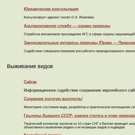
Юридическая консультация
Консультирует адвокат-эколог О.А. Яковлева
Альтернативную службу — охране природы
Отработка механизмов прохождения АГС в сфере охраны окружающей
Законодательные интересы природы (Право — Природе
Содействие совершенствованию российского природоохранного закон
Выживание видов
Сайгак
Информационное содействие сохранению европейского сай
Сохраним русскую выхухоль!
Мониторинг состояния вида, разработка и практическое воплощение с
Грызуны бывшего СССР: оценка статуса и план природ
Творческий коллектив зоологов из 10 стран СНГ и Балтии проводит а
объективного выявления редких и исчезающих видов и подвидов