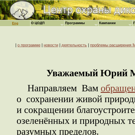
О ЦОДП
Программы
Кампании
Eng
|
о программе
|
новости
|
деятельность
|
проблемы расширения 
Уважаемый Юрий М
Направляем Вам
обращен
о сохранении живой природ
и сокращении благоустроите
озеленённых и природных т
разумных пределов.