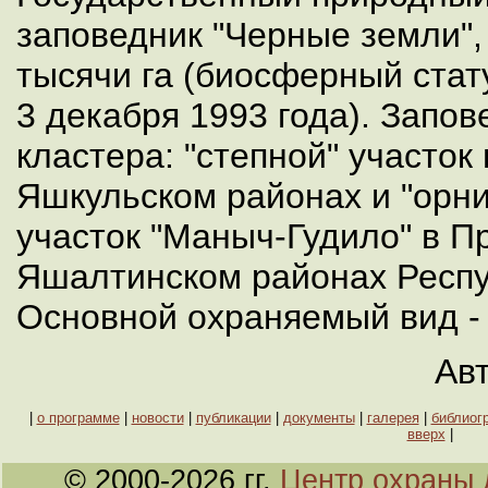
заповедник "Черные земли"
тысячи га (биосферный ста
3 декабря 1993 года). Запов
кластера: "степной" участок
Яшкульском районах и "орни
участок "Маныч-Гудило" в П
Яшалтинском районах Респу
Основной охраняемый вид - 
Ав
|
о программе
|
новости
|
публикации
|
документы
|
галерея
|
библиог
вверх
|
© 2000-2026 гг.
Центр охраны 