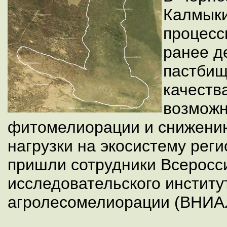
Калмыки
процесс
ранее д
пастбищ
качеств
возможн
фитомелиорации и снижени
нагрузки на экосистему рег
пришли сотрудники Всеросси
исследовательского институ
агролесомелиорации (ВНИА