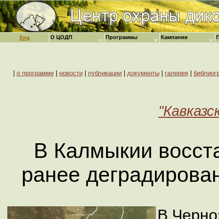
О ЦОДП
Программы
Кампании
Eng
|
о программе
|
новости
|
публикации
|
документы
|
галерея
|
библиог
"Кавказск
В Калмыкии восст
ранее деградирова
В Черно