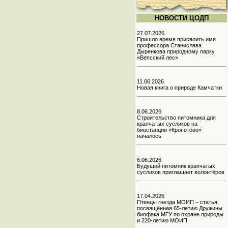
НОВОСТИ ЦОДП
27.07.2026
Пришло время присвоить имя
профессора Станислава
Дыренкова природному парку
«Вепсский лес»
11.06.2026
Новая книга о природе Камчатки
8.06.2026
Строительство питомника для
крапчатых сусликов на
биостанции «Кропотово»
началось
6.06.2026
Будущий питомник крапчатых
сусликов приглашает волонтёров
17.04.2026
Птенцы гнезда МОИП – статья,
посвящённая 65-летию Дружины
биофака МГУ по охране природы
и 220-летию МОИП