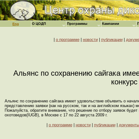
О ЦОДП
Программы
Кампании
Eng
|
о программе
|
новости
|
публикации
|
докум
Альянс по сохранению сайгака имее
конкурс
Альянс по сохранению сайгака имеет удовольствие объявить о начале
представлению заявки (как на русском, так и на английском языках) 
Пожалуйста, обратите внимание, что решение по отбору заявок буде
охотоведов(IUGB), в Москве с 17 по 22 августа 2009 г.
|
о программе
|
новости
|
публикации
|
документ