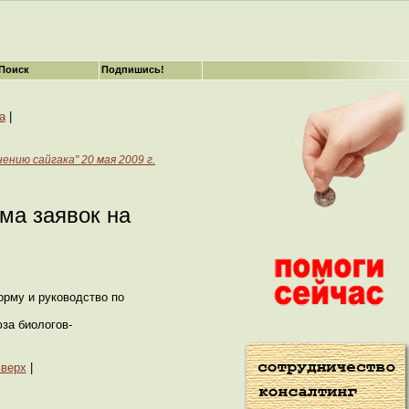
Поиск
Подпишись!
а
|
нению сайгака" 20 мая 2009 г.
ма заявок на
орму и руководство по
за биологов-
вверх
|