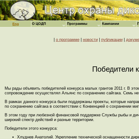
О ЦОДП
Программы
Кампании
Eng
|
о программе
|
новости
|
публикации
|
докум
Победители к
Мы рады объявить победителей конкурса малых грантов 2011 г. В эт
сопровождение осуществлял Альянс по сохранению сайгака. Семь не
В рамках данного конкурса были поддержаны проекты, которые напр
по сохранению сайгака в соответствии с Конвенцией о сохранении м
В этом году при любезной финансовой поддержке Службы рыбы и ди
широкий спектр действий и разные территории.
Победители этого конкурса:
Хлуднев Анатолий. Укрепление технической оснащенности дире