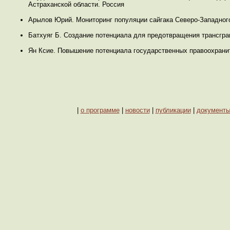
Астраханской области. Россия
Арылов Юрий. Мониторинг популяции сайгака Северо-Западног
Батхуяг Б. Создание потенциала для предотвращения трансгра
Ян Ксие. Повышение потенциала государственных правоохранит
|
о программе
|
новости
|
публикации
|
документ