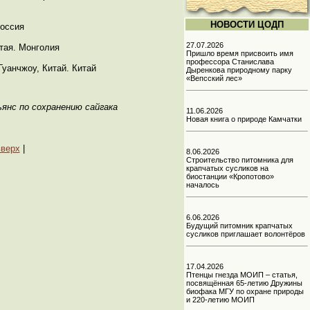
НОВОСТИ ЦОДП
Россия
27.07.2026
тая. Монголия
Пришло время присвоить имя
профессора Станислава
уанчжоу, Китай. Китай
Дыренкова природному парку
«Вепсский лес»
ьянс по сохранению сайгака
11.06.2026
Новая книга о природе Камчатки
вверх
|
8.06.2026
Строительство питомника для
крапчатых сусликов на
биостанции «Кропотово»
началось
6.06.2026
Будущий питомник крапчатых
сусликов приглашает волонтёров
17.04.2026
Птенцы гнезда МОИП – статья,
посвящённая 65-летию Дружины
биофака МГУ по охране природы
и 220-летию МОИП