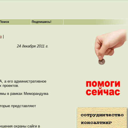
Поиск
Подпишись!
а
|
24 декабря 2011 г.
А, а его административное
 проектов.
аммы в рамках Меморандума
оторые представляют
чшения охраны сайги в