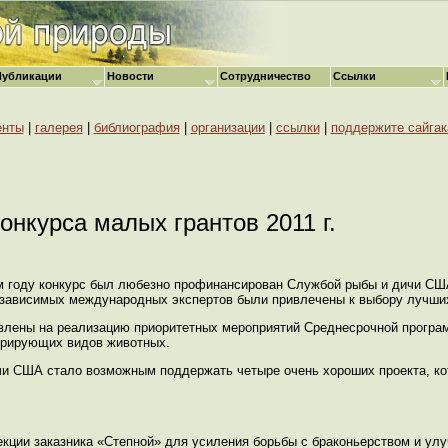
Публикации
Новости
Сотрудничество
Ссылки
енты
|
галерея
|
библиография
|
организации
|
ссылки
|
поддержите сайгак
онкурса малых грантов 2011 г.
ом году конкурс был любезно профинансирован Службой рыбы и дичи СШ
зависимых международных экспертов были привлечены к выбору лучших
авлены на реализацию приоритетных мероприятий Среднесрочной прогр
игрирующих видов животных.
чи США стало возможным поддержать четыре очень хороших проекта, к
кции заказника «Степной» для усиления борьбы с браконьерством и улу