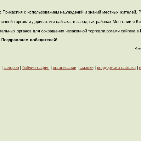
о Прикаспия с использованием наблюдений и знаний местных жителей. 
ничной торговли дериватами сайгака, в западных районах Монголии и Ки
ельных органов для сокращения незаконной торговли рогами сайгака в Г
Поздравляем победителей!
Ал
ы
|
галерея
|
библиография
|
организации
|
ссылки
|
поддержите сайгака
|