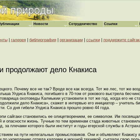
Публикации
Новости
Сотрудничество
Ссылки
енты
|
галерея
|
библиография
|
организации
|
ссылки
|
поддержите сайгак
и продолжают дело Кнакиса
кого. Почему все не так? Вроде все как всегда. Тот же лес, тот же возд
атыша Улдиса Кнакиса, погибшего в 70-том от рокового выстрела бесчи
 товарища охотоведы Калмыкии установили в тот же год, когда его не ст
одолжили дело Кнакиса», скажет в интервью его инициатор – учитель б
и. Со дня гибели Улдиса Кнакиса прошло ровно 44 года.
епи сайгаки становились ее олицетворением, ее символом. Им посвящал
 и опасности жизнь. Тучные по тем временам стада животных становил
д, за плечами которого были институт и годы егерской службы в Астрах
ствием на пути нелегальных промысловиков. Они и объявляют Кнакису в
 по укреплению отряда кадрами и мощной техникой, сыграли свою роль