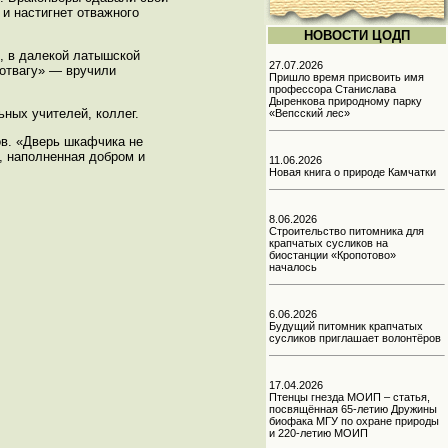
 и настигнет отважного
НОВОСТИ ЦОДП
е, в далекой латышской
27.07.2026
 отвагу» — вручили
Пришло время присвоить имя
профессора Станислава
Дыренкова природному парку
ных учителей, коллег.
«Вепсский лес»
ов. «Дверь шкафчика не
ь, наполненная добром и
11.06.2026
Новая книга о природе Камчатки
8.06.2026
Строительство питомника для
крапчатых сусликов на
биостанции «Кропотово»
началось
6.06.2026
Будущий питомник крапчатых
сусликов приглашает волонтёров
17.04.2026
Птенцы гнезда МОИП – статья,
посвящённая 65-летию Дружины
биофака МГУ по охране природы
и 220-летию МОИП