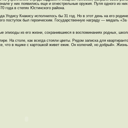
енале у них появились еще и огнестрельные оружия. Пуля одного из них
70 года в степях Юстинского района.
да Улдису Кнакису исполнилось бы 31 год. Но в этот день на его родин
 его поступок был героическим. Государственную награду — медаль «За
ые эпизоды из его жизни, сохранившиеся в воспоминаниях родных, школь
тире. На столе, как всегда стояли цветы. Рядом записка для квартирант
же, что в ящике с картошкой живет ежик. Он колючий, но добрый». Жизн