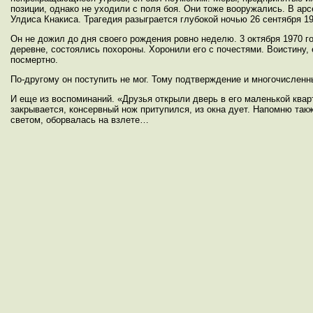
позиции, однако не уходили с поля боя. Они тоже вооружались. В арс
Улдиса Кнакиса. Трагедия разыграется глубокой ночью 26 сентября 19
Он не дожил до дня своего рождения ровно неделю. 3 октября 1970 го
деревне, состоялись похороны. Хоронили его с почестями. Воистину,
посмертно.
По-другому он поступить не мог. Тому подтверждение и многочисленн
И еще из воспоминаний. «Друзья открыли дверь в его маленькой квар
закрывается, консервный нож притупился, из окна дует. Напомню так
светом, оборвалась на взлете…