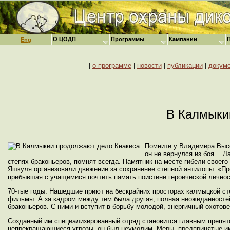
О ЦОДП
Программы
Кампании
Eng
|
о программе
|
новости
|
публикации
|
докум
В Калмыки
Помните у Владимира Высоц
он не вернулся из боя… Л
степях браконьеров, помнят всегда. Памятник на месте гибели своего
Яшкуля организовали движение за сохранение степной антилопы. «Пр
прибывшая с учащимися почтить память поистине героической личност
70-тые годы. Нашедшие приют на бескрайних просторах калмыцкой ст
фильмы. А за кадром между тем была другая, полная неожиданностей
браконьеров. С ними и вступит в борьбу молодой, энергичный охотове
Созданный им специализированный отряд становится главным препят
непрекращающиеся угрозы, он был неумолим. Меры, предпринятые им