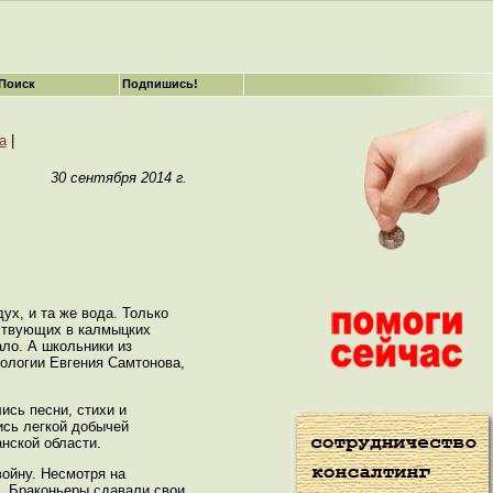
Поиск
Подпишись!
а
|
30 сентября 2014 г.
ух, и та же вода. Только
нствующих в калмыцких
ало. А школьники из
иологии Евгения Самтонова,
ись песни, стихи и
ись легкой добычей
анской области.
ойну. Несмотря на
. Браконьеры сдавали свои