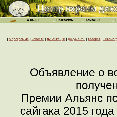
О ЦОДП
Программы
Кампании
Eng
|
о программе
|
новости
|
публикации
|
документы
|
галерея
|
библиог
Объявление о в
получе
Премии Альянс п
сайгака 2015 год