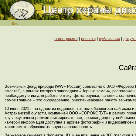
Eng
|
о программе
|
новости
|
публикации
|
докум
Сайг
Всемирный фонд природы (WWF России) совместно с ЗАО «Ферреро Рус
вместе!”, в рамках которого заповедник «Черные земли», расположен
необходимую им для работы оптику, фотоловушки, панели с солнечн
самое главное – это оборудование, обеспечивающее работу веб-каме
10 июня 2021 г. на одном из водопоев, так полюбившегося сайгакам 
Астраханской области, компанией ООО «СОРОКОПУТ» в рамках проект
круглосуточном режиме фиксировать все, происходящее у небольшого
камерой информация доступна в архиве фотографий и видеозаписей за
также иметь образовательную направленность.
Веб-камера снимает в формате HD, и её вращение на 360 градусов в 