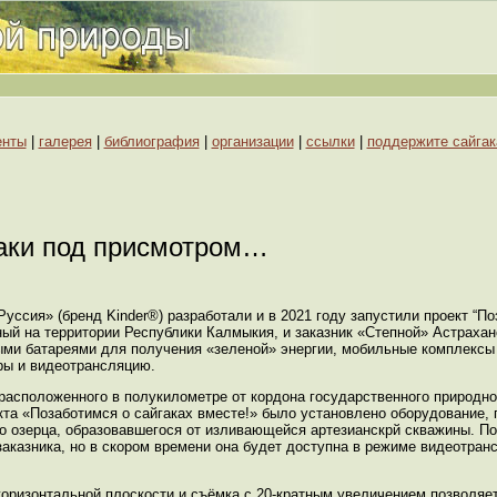
енты
|
галерея
|
библиография
|
организации
|
ссылки
|
поддержите сайгак
аки под присмотром…
сия» (бренд Kinder®) разработали и в 2021 году запустили проект “По
ный на территории Республики Калмыкия, и заказник «Степной» Астрахан
ыми батареями для получения «зеленой» энергии, мобильные комплексы
ры и видеотрансляцию.
и расположенного в полукилометре от кордона государственного природно
а «Позаботимся о сайгаках вместе!» было установлено оборудование,
 озерца, образовавшегося от изливающейся артезианскрй скважины. По
казника, но в скором времени она будет доступна в режиме видеотранс
горизонтальной плоскости и съёмка с 20-кратным увеличением позволяе