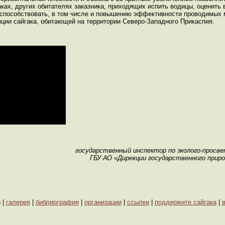
ах, других обитателях заказника, приходящих испить водицы, оценить
 способствовать, в том числе и повышению эффективности проводимых 
ции сайгака, обитающей на территории Северо-Западного Прикаспия.
государственный инспектор по эколого-просв
ГБУ АО «Дирекции государственного приро
ы
|
галерея
|
библиография
|
организации
|
ссылки
|
поддержите сайгака
|