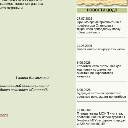
 взаимоотношения разных
мер охраны и
НОВОСТИ ЦОДП
27.07.2026
Пришло время присвоить имя
профессора Станислава
Дыренкова природному парку
«Вепсский лес»
11.06.2026
Новая книга о природе Камчатки
8.06.2026
Строительство питомника для
крапчатых сусликов на
биостанции «Кропотово»
началось
Галина Калмыкова
етительской деятельности
дного заказника «Степной»
6.06.2026
Будущий питомник крапчатых
сусликов приглашает волонтёров
17.04.2026
Птенцы гнезда МОИП – статья,
вверх
|
посвящённая 65-летию Дружины
биофака МГУ по охране природы
и 220-летию МОИП