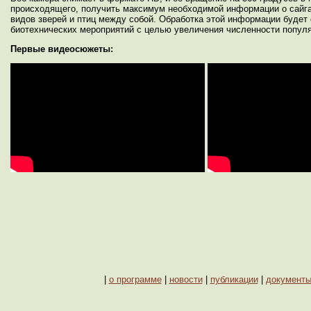
происходящего, получить максимум необходимой информации о сайгак
видов зверей и птиц между собой. Обработка этой информации будет
биотехнических мероприятий с целью увеличения численности популя
Первые видеосюжеты:
|
о программе
|
новости
|
публикации
|
документ