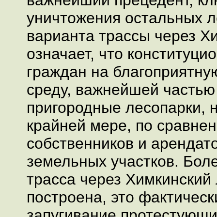
важнейший прецедент, клю
уничтожения остальных л
варианта трассы через Х
означает, что конституци
граждан на благоприятн
среду, важнейшей частью
пригородные лесопарки, н
крайней мере, по сравне
собственников и арендат
земельных участков. Боле
трасса через Химкинский 
построена, это фактическ
запугивание протестующи