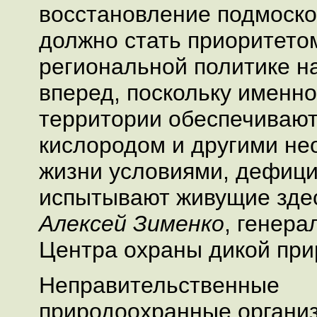
восстановление подмоск
должно стать приоритето
региональной политике н
вперед, поскольку именн
территории обеспечиваю
кислородом и другими н
жизни условиями, дефици
испытывают живущие здес
Алексей Зименко
, генер
Центра охраны дикой при
Неправительственные
природоохранные органи