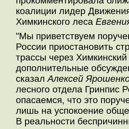
прокомментировала бли
коалиции лидер Движения
Химкинского леса
Евгени
"Мы приветствуем поруче
России приостановить ст
трассы через Химкинский 
дополнительные обсужден
сказал
Алексей Ярошенк
лесного отдела Гринпис Р
опасаемся, что это пору
лишь на успокоение обще
В реальности беспричинн