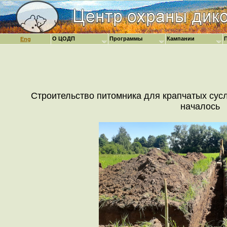
О ЦОДП
Программы
Кампании
Eng
Строительство питомника для крапчатых сус
началось