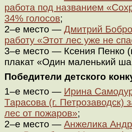
работа под названием «Сох
34% голосов
;
2–е место —
Дмитрий Бобров
работу «Этот лес уже не спа
3–е место — Ксения Пенко (г
плакат «Один маленький ша
Победители детского конк
1–е место —
Ирина Самодур
Тарасова (г. Петрозаводск)
лес от пожаров»
;
2–е место —
Анжелика Андр