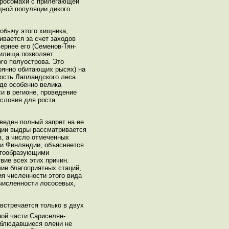
ы росомахи с прилегающей
дной популяции дикого
добычу этого хищника,
ивается за счет заходов
ернее его (Семенов-Тян-
нилища позволяет
го полуострова. Это
оянно обитающих рысях) на
ость Лапландского леса
де особенно велика
и в регионе, проведение
условия для роста
веден полный запрет на ее
яции выдры рассматривается
з, а число отмеченных
ни Финляндии, объясняется
лотообразующими
вие всех этих причин.
чие благоприятных стаций,
я численности этого вида
 численности лососевых,
встречается только в двух
ной части Сариселян-
наблюдавшиеся олени не