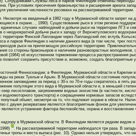
1998). Сотрудниками Службы леса и парков Финляндии отмечены переход
нена. При условиях пресечения браконьерства и расширения ареала запа
для увеличения численности росомахи на рассматриваемой территории.
и. Несмотря на введенный в 1982 году в Мурманской области запрет на 
ющиеся в охране..., 1990). Существование рыси в этом регионе поддерж
единичных случаях наблюдений и добычи рыси на территории ЛГЗ и сев
ов о неоднократной добыче рыси к западу от Верхнетуломского водохра
 территории Финской Лапландии через Лапландский лес вглубь Кольско
 и парков Финляндии о наличии данного вида (в том числе, трех пост
 переходов рыси на прилегающую российскую территорию. Привлекательн
ия со стороны браконьеров и наличием разновозрастных молодняков, г
вой (1984) об искусственном торможении процесса распространения рыс
 позволит сохранить присутствие и, возможно, создать благоприятные 
и Восточной Фенноскандии; в Финляндии, Мурманской области и Карелии в
ажды на реках Туельм и Арьян. В Мурманской области состояние попул
ном заповеднике за период с 30-х по 70-е годы сократилось в пять ра
ложение популяции этого вида в Мурманской области и, в меньшей степе
 озер лесосплавом, загрязнением водных экосистем (в частности, кис
и водномоторного транспорта) и сокращением кормовых запасов вследст
 попутный объект, несмотря на то, что подлежит охране в области. Нали
ство с двумя резерватами являются благоприятным фоном для увеличени
 являются устранение фактора беспокойства, охрана и восстановление
му надзору в Мурманской области. В Финляндии является редким видом и 
 1998)
. На рассматриваемой территории наблюдался три раза. В запад
леньи тропы и места выпаса (рис. 10). Однако нельзя утверждать, что 