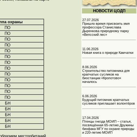
НОВОСТИ ЦОДП
27.07.2026
ппа охраны
Пришло время присвоить имя
профессора Станислава
ПО
Дыренкова природному парку
ПО
«Вепсский лес»
ПО
ПО
11.06.2026
ПО
Новая книга о природе Камчатки
ПО
ПО
8.06.2026
ПО
Строительство питомника для
ПО
крапчатых сусликов на
биостанции «Кропотово»
ПО
началось
ПО
ПО
6.06.2026
ПО
Будущий питомник крапчатых
БН
сусликов приглашает волонтёров
БН
БН
17.04.2026
БН
Птенцы гнезда МОИП – статья,
посвящённая 65-летию Дружины
БН
биофака МГУ по охране природы
и 220-летию МОИП
образием местообитаний,