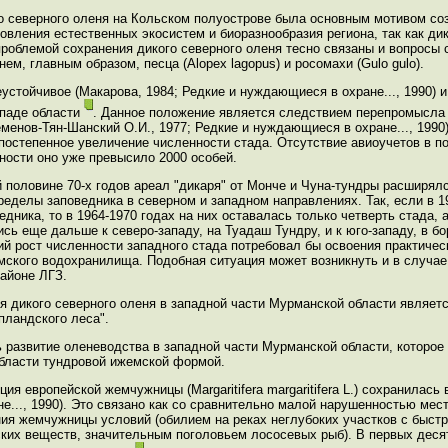
о северного оленя на Кольском полуострове была основным мотивом со
новления естественных экосистем и биоразнообразия региона, так как ди
облемой сохранения дикого северного оленя тесно связаны и вопросы 
м, главным образом, песца (Alopex lagopus) и росомахи (Gulo gulo).
еустойчивое (Макарова, 1984; Редкие и нуждающиеся в охране..., 1990) 
ападе области
. Данное положение является следствием перепромысла в 
менов-Тян-Шанский О.И., 1977; Редкие и нуждающиеся в охране..., 1990
остепенное увеличение численности стада. Отсутствие авиоучетов в п
ности оно уже превысило 2000 особей.
й половине 70-х годов ареал "дикаря" от Монче и Чуна-тундры расширял
еделы заповедника в северном и западном направлениях. Так, если в 1
едника, то в 1964-1970 годах на них оставалась только четверть стада,
сь еще дальше к северо-западу, на Туадаш Тундру, и к юго-западу, в б
ий рост численности западного стада потребовал бы освоения практичес
омского водохранилища. Подобная ситуация может возникнуть и в случа
айоне ЛГЗ.
 дикого северного оленя в западной части Мурманской области являет
пландского леса".
 развитие оленеводства в западной части Мурманской области, которое
области тундровой ижемской формой.
я европейской жемчужницы (Margaritifera margaritifera L.) сохранилась 
не..., 1990). Это связано как со сравнительно малой нарушенностью мест
ия жемчужницы условий (обилием на реках неглубоких участков с быст
ских веществ, значительным поголовьем лососевых рыб). В первых дес