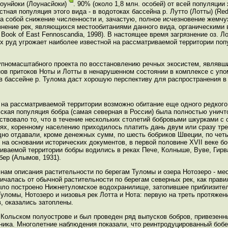
оунйоки (Лоунасйоки)
. 90% (около 1,8 млн. особей) от всей популяц
ная популяция этого вида - в водотоках бассейна р. Лутто (Лотты) (Red
за собой снижение численности и, зачастую, полное исчезновение жемч
знение рек, являющихся местообитаниями данного вида, органическими
 Book of East Fennoscandia, 1998). В настоящее время загрязнение оз. Л
х руд угрожает наиболее известной на рассматриваемой территории по
рупномасштабного проекта по восстановлению речных экосистем, являв
ов притоков Ноты и Лотты в ненарушенном состоянии в комплексе с уп
 бассейне р. Тулома даст хорошую перспективу для распространения в
 на рассматриваемой территории возможно обитание еще одного редког
кольская популяция бобра (самая северная в России) была полностью уничт
твовало то, что в течение нескольких столетий бобровыми шкурками с 
ях, коренному населению приходилось платить дань двум или сразу тре
но отдавали, кроме денежных сумм, по шесть бобриков Швеции, по четыр
й на основании исторических документов, в первой половине XVII веке б
риваемой территории бобры водились в реках Пече, Колныше, Вуве, Гирв
бер (Алымов, 1931).
нам описания растительности по берегам Туломы и озера Нотозеро - мес
чалась от обычной растительности по берегам северных рек, как правил
было построено Нижнетуломское водохранилище, затопившее приблизитель
уломы, Нотозеро и низовья рек Лотта и Нота: первую на треть протяжени
, оказались затоплены.
а Кольском полуострове и был проведен ряд выпусков бобров, привезенн
ника. Многолетние наблюдения показали, что реинтродуцированный бобер