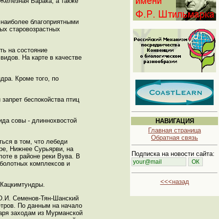
ы Железная Варака, а также
 наиболее благоприятными
ных старовозрастных
ть на состояние
видов. На карте в качестве
дра. Кроме того, по
запрет беспокойства птиц
ида совы - длиннохвостой
НАВИГАЦИЯ
Главная страница
Обратная связь
ься в том, что лебеди
ре, Нижнее Сурьярви, на
Подписка на новости сайта:
лоте в районе реки Вува. В
 болотных комплексов и
<<<назад
 Кацкимтундры.
 О.И. Семенов-Тян-Шанский
етров. По данным на начало
даря заходам из Мурманской