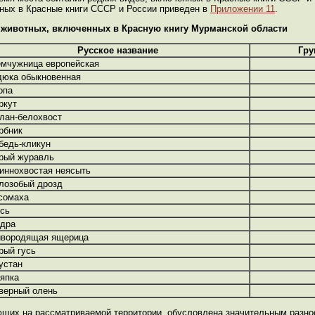
нных в Красные книги СССР и России приведен в
Приложении 11
.
в животных, включенных в Красную книгу Мурманской области
Русское название
Гру
мчужница европейская
дюка обыкновенная
опа
ркут
лан-белохвост
рбник
бедь-кликун
рый журавль
иннохвостая неясыть
лозобый дрозд
сомаха
сь
дра
вородящая ящерица
рый гусь
устан
япка
верный олень
ющих на рассматриваемой территории, обусловлена значительным разно