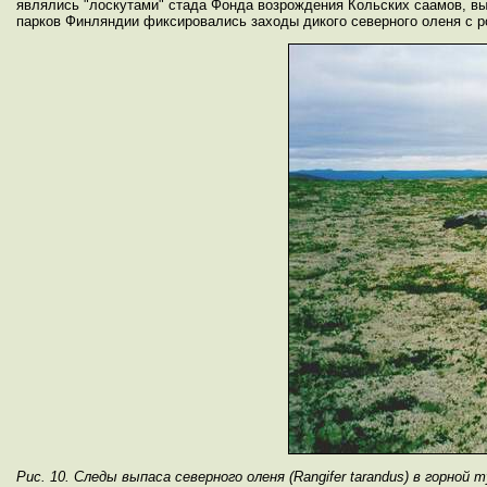
являлись "лоскутами" стада Фонда возрождения Кольских саамов, в
парков Финляндии фиксировались заходы дикого северного оленя с ро
Рис. 10. Следы выпаса северного оленя (Rangifer tarandus) в горной