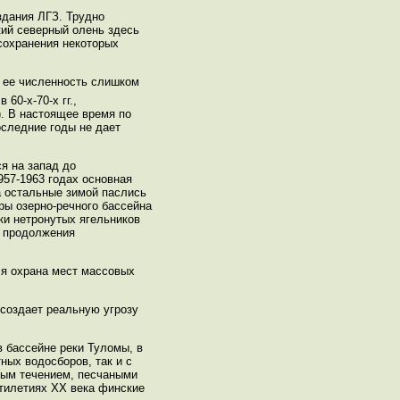
здания ЛГЗ. Трудно
кий северный олень здесь
сохранения некоторых
и ее численность слишком
60-х-70-х гг.,
). В настоящее время по
оследние годы не дает
ся на запад до
957-1963 годах основная
 а остальные зимой паслись
оры озерно-речного бассейна
ки нетронутых ягельников
е продолжения
ся охрана мест массовых
 создает реальную угрозу
в бассейне реки Туломы, в
ных водосборов, так и с
рым течением, песчаными
ятилетиях XX века финские