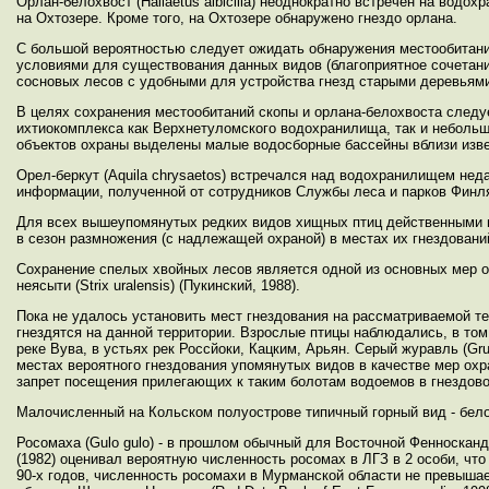
Орлан-белохвост (Haliaetus albicilla) неоднократно встречен на водо
на Охтозере. Кроме того, на Охтозере обнаружено гнездо орлана.
С большой вероятностью следует ожидать обнаружения местообитани
условиями для существования данных видов (благоприятное сочетан
сосновых лесов с удобными для устройства гнезд старыми деревьями,
В целях сохранения местообитаний скопы и орлана-белохвоста следу
ихтиокомплекса как Верхнетуломского водохранилища, так и небольш
объектов охраны выделены малые водосборные бассейны вблизи изве
Орел-беркут (Aquila chrysaetos) встречался над водохранилищем неда
информации, полученной от сотрудников Службы леса и парков Финлян
Для всех вышеупомянутых редких видов хищных птиц действенными м
в сезон размножения (с надлежащей охраной) в местах их гнездований
Сохранение спелых хвойных лесов является одной из основных мер о
неясыти (Strix uralensis) (Пукинский, 1988).
Пока не удалось установить мест гнездования на рассматриваемой те
гнездятся на данной территории. Взрослые птицы наблюдались, в том
реке Вува, в устьях рек Россйоки, Кацким, Арьян. Серый журавль (Gru
местах вероятного гнездования упомянутых видов в качестве мер ох
запрет посещения прилегающих к таким болотам водоемов в гнездовой
Малочисленный на Кольском полуострове типичный горный вид - белоз
Росомаха (Gulo gulo) - в прошлом обычный для Восточной Фенносканд
(1982) оценивал вероятную численность росомах в ЛГЗ в 2 особи, что
90-х годов, численность росомахи в Мурманской области не превыша