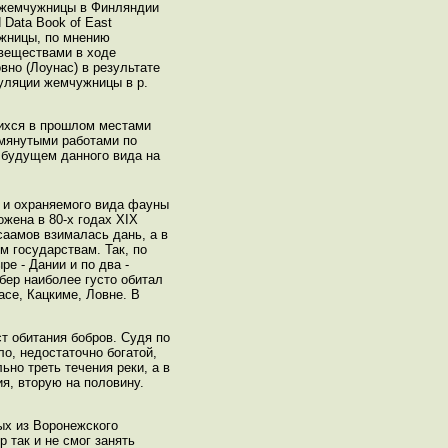
ии жемчужницы в Финляндии
 Data Book of East
ужницы, по мнению
 веществами в ходе
овно (Лоунас) в результате
пуляции жемчужницы в р.
шихся в прошлом местами
омянутыми работами по
 будущем данного вида на
о и охраняемого вида фауны
ожена в 80-х годах XIX
саамов взималась дань, а в
м государствам. Так, по
е - Дании и по два -
обер наиболее густо обитал
асе, Кацкиме, Ловне. В
т обитания бобров. Судя по
о, недостаточно богатой,
но треть течения реки, а в
я, вторую на половину.
ых из Воронежского
 так и не смог занять