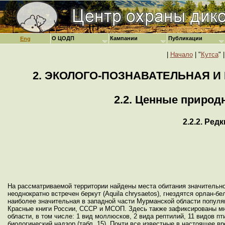
О ЦОДП
Кампании
Публикации
Eng
|
Начало
| "
Кутса
" |
2. ЭКОЛОГО-ПОЗНАВАТЕЛЬНАЯ 
2.2. Ценные приро
2.2.2. Ре
На рассматриваемой территории найдены места обитания значительног
неоднократно встречен беркут (Aquila chrysaetos), гнездятся орлан-бело
наиболее значительная в западной части Мурманской области популяци
Красные книги России, СССР и МСОП. Здесь также зафиксированы мн
области, в том числе: 1 вид моллюсков, 2 вида рептилий, 11 видов п
биологический надзор (табл. 15). Почти все известные в настоящее в