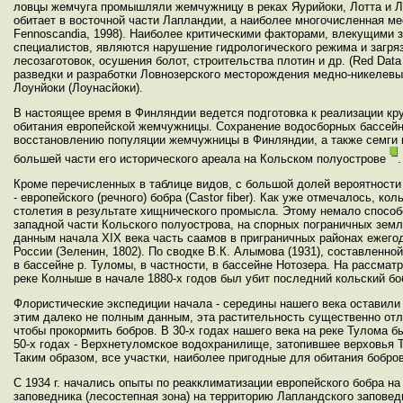
ловцы жемчуга промышляли жемчужницу в реках Яурийоки, Лотта и Л
обитает в восточной части Лапландии, а наиболее многочисленная мест
Fennoscandia, 1998). Наиболее критическими факторами, влекущими 
специалистов, являются нарушение гидрологического режима и загря
лесозаготовок, осушения болот, строительства плотин и др. (Red Data
разведки и разработки Ловнозерского месторождения медно-никелевы
Лоунйоки (Лоунасйоки).
В настоящее время в Финляндии ведется подготовка к реализации к
обитания европейской жемчужницы. Сохранение водосборных бассейн
восстановлению популяции жемчужницы в Финляндии, а также семги в
большей части его исторического ареала на Кольском полуострове
.
Кроме перечисленных в таблице видов, с большой долей вероятности
- европейского (речного) бобра (Castor fiber). Как уже отмечалось, 
столетия в результате хищнического промысла. Этому немало способс
западной части Кольского полуострова, на спорных пограничных земл
данным начала XIX века часть саамов в приграничных районах ежегод
России (Зеленин, 1802). По сводке В.К. Алымова (1931), составленно
в бассейне р. Туломы, в частности, в бассейне Нотозера. На рассмат
реке Колныше в начале 1880-х годов был убит последний кольский бо
Флористические экспедиции начала - середины нашего века оставили 
этим далеко не полным данным, эта растительность существенно отли
чтобы прокормить бобров. В 30-х годах нашего века на реке Тулома 
50-х годах - Верхнетуломское водохранилище, затопившее верховья Т
Таким образом, все участки, наиболее пригодные для обитания бобров
С 1934 г. начались опыты по реакклиматизации европейского бобра н
заповедника (лесостепная зона) на территорию Лапландского заповед