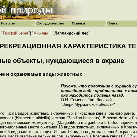
Новости
Сотрудничество
Ссылки
Поиск
 "
Терский берег
"| "
Хибины
" |
"Лапландский лес"
|
И РЕКРЕАЦИОННАЯ ХАРАКТЕРИСТИКА Т
дные объекты, нуждающиеся в охране
дкие и охраняемые виды животных
Похоже, что положение с охраной с
последние годы приблизилось к том
оно находилось полвека назад.
О.И. Семенов-Тян-Шанский
"Звери Мурманской области"
о числа видов животных, включенных в "красные книги" разного ранга. 
хвост (Haliaeetus albicilla) и скопа (Pandion haliaetus). В реках Нота и Л
я европейской жемчужницы (Margaritifera margaritifera L.). Все перечи
огочисленные места обитания 18 видов животных, включенных в Красн
тиц и 4 вида млекопитающих. Из них 13 видов подлежат полной охране и 
ремя места обитания редких видов, включенных в Красные книги СССР и 