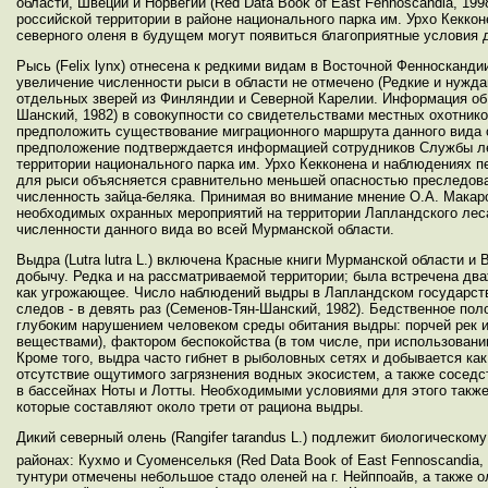
области, Швеции и Норвегии (Red Data Book of East Fennoscandia, 
российской территории в районе национального парка им. Урхо Кекко
северного оленя в будущем могут появиться благоприятные условия 
Рысь (Felix lynx) отнесена к редкими видам в Восточной Фенносканди
увеличение численности рыси в области не отмечено (Редкие и нужда
отдельных зверей из Финляндии и Северной Карелии. Информация об 
Шанский, 1982) в совокупности со свидетельствами местных охотник
предположить существование миграционного маршрута данного вида с
предположение подтверждается информацией сотрудников Службы леса
территории национального парка им. Урхо Кекконена и наблюдениях
для рыси объясняется сравнительно меньшей опасностью преследован
численность зайца-беляка. Принимая во внимание мнение О.А. Макаро
необходимых охранных мероприятий на территории Лапландского леса
численности данного вида во всей Мурманской области.
Выдра (Lutra lutra L.) включена Красные книги Мурманской области 
добычу. Редка и на рассматриваемой территории; была встречена дв
как угрожающее. Число наблюдений выдры в Лапландском государствен
следов - в девять раз (Семенов-Тян-Шанский, 1982). Бедственное по
глубоким нарушением человеком среды обитания выдры: порчей рек и
веществами), фактором беспокойства (в том числе, при использовани
Кроме того, выдра часто гибнет в рыболовных сетях и добывается как
отсутствие ощутимого загрязнения водных экосистем, а также сосед
в бассейнах Ноты и Лотты. Необходимыми условиями для этого также
которые составляют около трети от рациона выдры.
Дикий северный олень (Rangifer tarandus L.) подлежит биологическо
районах: Кухмо и Суоменселькя (Red Data Book of East Fennoscandia,
тунтури отмечены небольшое стадо оленей на г. Нейппоайв, а также о