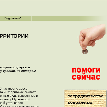
Подпишись!
ЕРРИТОРИИ
ухопутной фауны в
у уровню, на котором
В частности, здесь
ота и их притоках обитает
сленные виды занесенные в
ую книгу Мурманской
за 5 установлен
России, показаны на карте