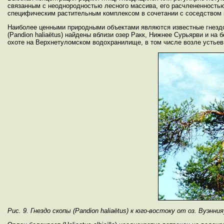
связанным с неоднородностью лесного массива, его расчлененностью
специфическим растительным комплексом в сочетании с соседством 
Наиболее ценными природными объектами являются известные гнездовы
(Pandion haliaёtus) найдены вблизи озер Ракк, Нижнее Сурьярви и на 
охоте на Верхнетуломском водохранилище, в том числе возле устьев 
Рис. 9. Гнездо скопы (Pandion haliaёtus) к юго-востоку от оз. Вуэнни