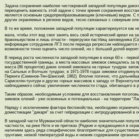
Задача сохранения наиболее чистокровной западной популяции диког
переоценить важность этой задачи с точки зрения сохранения восста
является основным средопреобразовывающим (ключевым) видом. С пр
других охраняемых в регионе видов, тесно связанных с северным олене
В то же время, положение западной популяции характеризуется как н
мала, чтобы этот вид смог занять весь свой исторический ареал на з
браконьерством и лишь отчасти - перегрузки пастбищ заповедника (Се
информации сотрудников ЛГЗ после периода регрессии наблюдается п
возможности точно оценить число оленей, но с большой долей вероят
В период роста численности западной популяции в конце 60-х - перво
государственной границы, а места массовых зимовок смещались за пр
масса (86 процентов) диких оленей зимовала на горных тундрах запов
на Сальных и Волчьих тундрах; в 1971-1978 годах зимовки отодвинули
Пиренги (Семенов-Тян-Шанский, 1982). Вполне логично, что дальнейш
Сариселян-тунтури и других горных массивов к западу от Верхнетул
наблюдаемого сейчас увеличения численности стада, обитающего в р
Таким образом, необходимым условием для восстановления поголовья
зимовок оленей - уже освоенных и потенциальных - на территории "Ла
Наряду с исключением фактора беспокойства, необходимо ограничить
доместикации "дикаря" за счет гибридизации с интродуцированной в 
В западной части Мурманской области наиболее значительная популяци
частности, на реке Ноте и ее притоках (Редкие и нуждающиеся в охра
наличием здесь ряда специфических благоприятных для существован
грунтами, низкой температурой воды и низким содержанием органиче