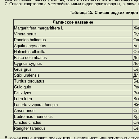
7. Список кварталов с местообитаниями видов орнитофауны, включе
Таблица 15. Список редких видо
Латинское название
Margaritifera margaritifera L.
Же
Vipera berus
Га
Pandion haliaetus
Ск
Aquila chrysaetos
Бе
Haliaetus albicilla
Ор
Falco columbarius
Де
Cygnus cygnus
Ле
Grus grus
Се
Strix uralensis
Дл
Turdus torquatus
Бе
Gulo gulo
Ро
Felix lynx
Ры
Lutra lutra
Вы
Lacerta vivipara Jacquin
Жи
Anser anser
Се
Eudromias morinellus
Хр
Cinclus cinclus
Ол
Rangifer tarandus
Се
Высокая концентрация редких птиц, гнездящихся или регулярно лету