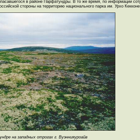
ыпасавшегося в районе Парфатундры. В то же время, по информации со
ссийской стороны на территорию национального парка им. Урхо Кекконе
 тундре на западных отрогах г. Вуэннияуроайв