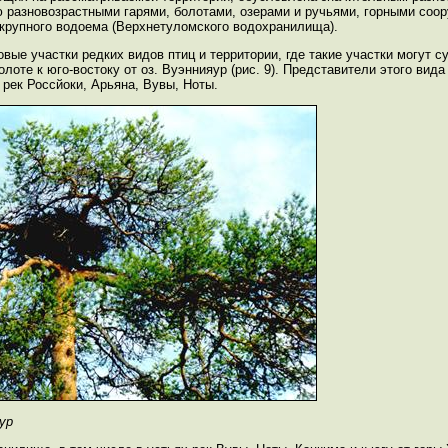
 разновозрастными гарями, болотами, озерами и ручьями, горными соо
крупного водоема (Верхнетуломского водохранилища).
е участки редких видов птиц и территории, где такие участки могут с
болоте к юго-востоку от оз. Вуэннияур (рис. 9). Представители этого вид
рек Россйоки, Арьяна, Вувы, Ноты.
яур