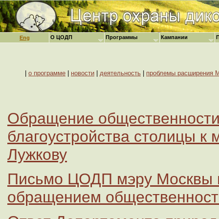
О ЦОДП
Программы
Кампании
Eng
|
о программе
|
новости
|
деятельность
|
проблемы расширения 
Обращение общественности 
благоустройства столицы к 
Лужкову
Письмо ЦОДП мэру Москвы в
обращением общественност